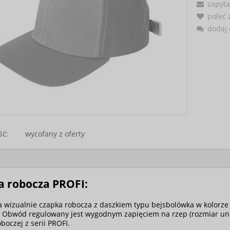
zapyta
poleć
dodaj 
ść:
wycofany z oferty
a robocza PROFI:
a wizualnie czapka robocza z daszkiem typu bejsbolówka w kolorze
 Obwód regulowany jest wygodnym zapięciem na rzep (rozmiar uni
boczej z serii PROFI.