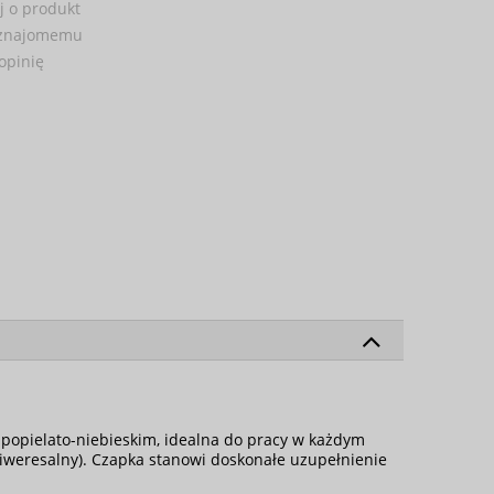
j o produkt
 znajomemu
opinię
 popielato-niebieskim, idealna do pracy w każdym
weresalny). Czapka stanowi doskonałe uzupełnienie