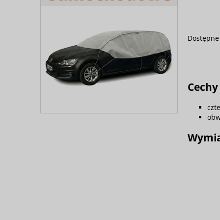
Dostępne 
Cechy 
czt
obw
Wymia