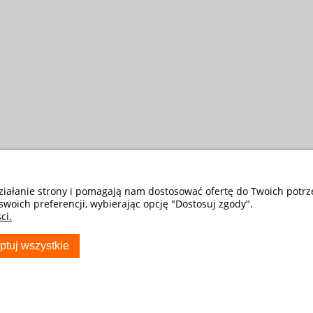
działanie strony i pomagają nam dostosować ofertę do Twoich potr
swoich preferencji, wybierając opcję "Dostosuj zgody".
ci.
ptuj wszystkie
S
TWOJE KONTO