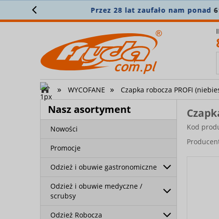
N
»
»
WYCOFANE
Czapka robocza PROFI (niebies
Nasz asortyment
Czapka
Kod prod
Nowości
Producen
Promocje
Odzież i obuwie gastronomiczne
Odzież i obuwie medyczne /
scrubsy
Odzież Robocza