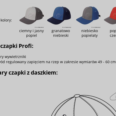
kolory:
ciemny i jasny
granatowo
niebiesko
pop
popiel
niebieski
popielaty
cze
czapki Profi:
ery wywietrzniki
ód regulowany zapięciem na rzep w zakresie wymiarów 49 - 60 cm
ry czapki z daszkiem: