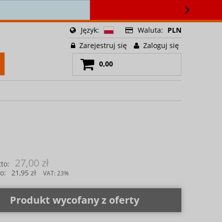
🍳
Język:
Waluta:
PLN
Zarejestruj się
Zaloguj się
0,00
27,00 zł
to:
o:
21,95 zł
VAT:
23%
Produkt wycofany z oferty