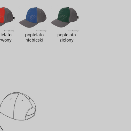
ielato
popielato
popielato
rwony
niebieski
zielony
.