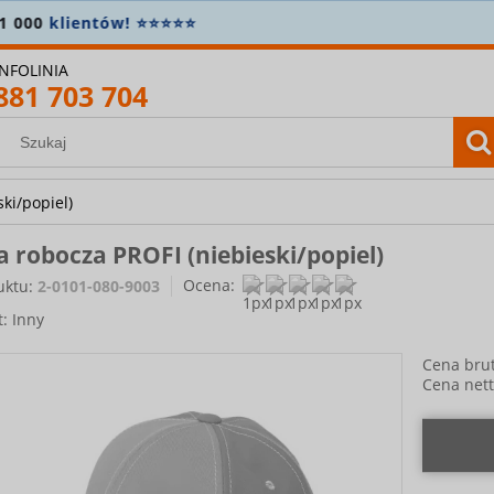
OWOŚĆ! Sprawdź najnowszą
kolekcję gastronomiczną
🧑‍
INFOLINIA
881 703 704
ki/popiel)
 robocza PROFI (niebieski/popiel)
Ocena:
uktu:
2-0101-080-9003
t:
Inny
Cena brut
Cena nett