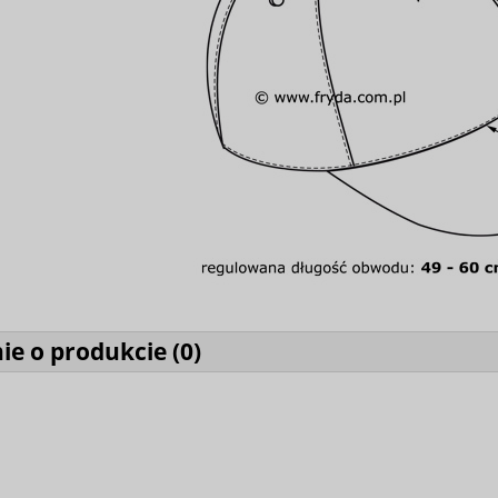
ie o produkcie (
0
)