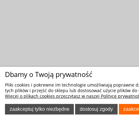
Dbamy o Twoją prywatność
Pliki cookies i pokrewne im technologie umożliwiają poprawne 
tych plików i przejść do sklepu lub dostosować użycie plików do 
Więcej o plikach cookies przeczytasz w naszej Polityce prywatnoś
zaakceptuj tylko niezbędne
dostosuj zgody
zaakce
POMOC
O NA