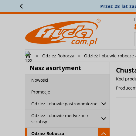
Stałe mi
»
»
Odzież Robocza
Odzież i obuwie robocze 
Nasz asortyment
Chust
Kod prod
Nowości
Producen
Promocje
Odzież i obuwie gastronomiczne
Odzież i obuwie medyczne /
scrubsy
Odzież Robocza