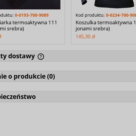
oduktu:
0-0193-700-9089
Kod produktu:
0-0234-700-90
iarka termoaktywna 111
Koszulka termoaktywna 1
ami srebra)
jonami srebra)
ł
145,30 zł
zty dostawy
ie o produkcie (
0
)
pieczeństwo