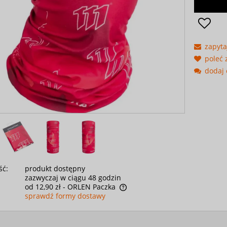
zapyta
poleć
dodaj 
ść:
produkt dostępny
zazwyczaj w ciągu 48 godzin
od 12,90 zł
- ORLEN Paczka
sprawdź formy dostawy