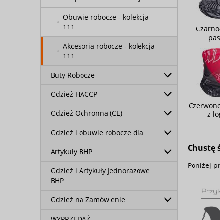
Obuwie robocze - kolekcja
111
Czarno
pas
Akcesoria robocze - kolekcja
111
Buty Robocze
Odzież HACCP
Czerwono
Odzież Ochronna (CE)
z lo
Odzież i obuwie robocze dla
Chustę ś
Artykuły BHP
Poniżej p
Odzież i Artykuły Jednorazowe
BHP
Odzież na Zamówienie
WYPRZEDAŻ