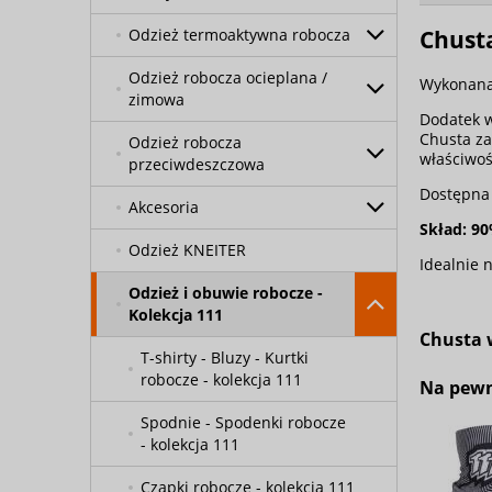
Odzież termoaktywna robocza
Chust
Odzież robocza ocieplana /
Wykonana
zimowa
Dodatek w
Chusta z
Odzież robocza
właściwoś
przeciwdeszczowa
Dostępna 
Akcesoria
Skład: 9
Odzież KNEITER
Idealnie 
Odzież i obuwie robocze -
Kolekcja 111
Chusta 
T-shirty - Bluzy - Kurtki
robocze - kolekcja 111
Na pewno
Spodnie - Spodenki robocze
- kolekcja 111
Czapki robocze - kolekcja 111