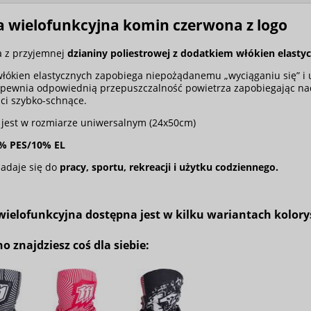
a wielofunkcyjna komin czerwona z logo
 z przyjemnej
dzianiny poliestrowej z dodatkiem włókien elasty
łókien elastycznych zapobiega niepożądanemu „wyciąganiu się” i 
apewnia odpowiednią przepuszczalność powietrza zapobiegając n
ci szybko-schnące.
jest w rozmiarze uniwersalnym (24x50cm)
0% PES/10% EL
nadaje się do
pracy, sportu, rekreacji i użytku codziennego.
wielofunkcyjna dostępna jest w kilku wariantach kolor
 znajdziesz coś dla siebie: