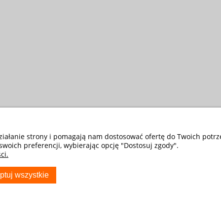
działanie strony i pomagają nam dostosować ofertę do Twoich potr
swoich preferencji, wybierając opcję "Dostosuj zgody".
ci.
ptuj wszystkie
S
TWOJE KONTO