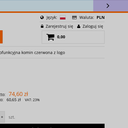
lettera 🎁
Język:
Waluta:
PLN
Zarejestruj się
Zaloguj się
0,00
ofunkcyjna komin czerwona z logo
74,60 zł
to:
o:
60,65 zł
VAT:
23%
szt.
+