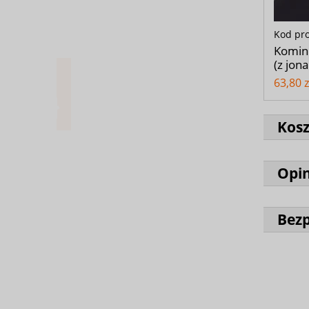
Kod pr
Komin
(z jon
63,80 z
Kos
Opin
Bez