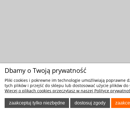
Dbamy o Twoją prywatność
Pliki cookies i pokrewne im technologie umożliwiają poprawne 
tych plików i przejść do sklepu lub dostosować użycie plików do 
Więcej o plikach cookies przeczytasz w naszej Polityce prywatnoś
zaakceptuj tylko niezbędne
dostosuj zgody
zaakce
POMOC
O NA