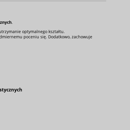
cznych
.
utrzymanie optymalnego kształtu.
admiernemu poceniu się. Dodatkowo, zachowuje
ystycznych