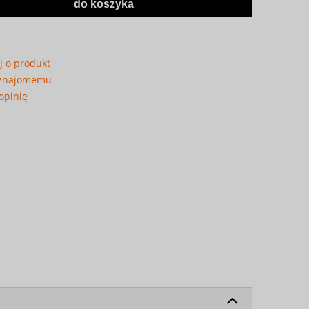
do koszyka
j o produkt
 znajomemu
opinię