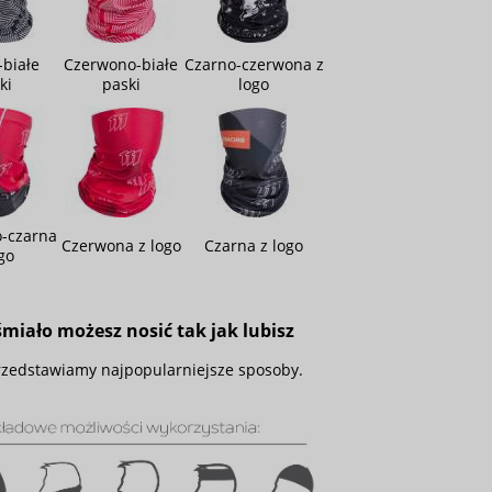
-białe
Czerwono-białe
Czarno-czerwona z
ki
paski
logo
-czarna
Czerwona z logo
Czarna z logo
go
miało możesz nosić tak jak lubisz
rzedstawiamy najpopularniejsze sposoby.