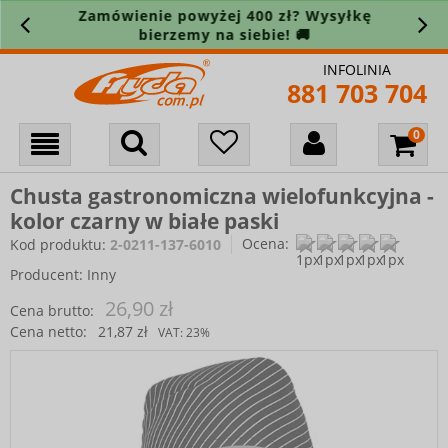
Zamówienie powyżej 400 zł? Wysyłkę
bierzemy na siebie! 🚚
INFOLINIA
881 703 704
Chusta gastronomiczna wielofunkcyjna -
kolor czarny w białe paski
Ocena:
Kod produktu:
2-0211-137-6010
Producent:
Inny
26,90 zł
Cena brutto:
Cena netto:
21,87 zł
VAT:
23%