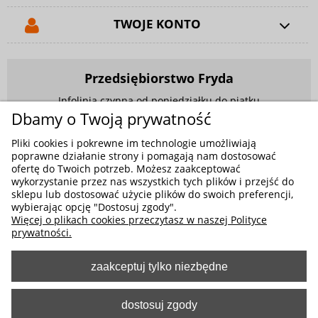
TWOJE KONTO
Przedsiębiorstwo Fryda
Infolinia czynna od poniedziałku do piątku
w godzinach 9.00 - 17.00
Dbamy o Twoją prywatność
881 703 704
Pliki cookies i pokrewne im technologie umożliwiają
poprawne działanie strony i pomagają nam dostosować
E-mail:
sklep@fryda.com.pl
ofertę do Twoich potrzeb. Możesz zaakceptować
wykorzystanie przez nas wszystkich tych plików i przejść do
Sklepy stacjonarne:
sklepu lub dostosować użycie plików do swoich preferencji,
wybierając opcję "Dostosuj zgody".
ul. Składowa 26, 34-400 Nowy Targ
Więcej o plikach cookies przeczytasz w naszej Polityce
ul. Żywiecka 91, 43-300 Bielsko-Biała
prywatności.
zaakceptuj tylko niezbędne
MOŻLIWE FORMY PŁATNOŚCI
dostosuj zgody