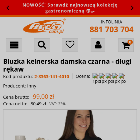
NOWOŚĆ! Sprawdź najnowszą
kolekcję
gastronomiczną
🧑‍🍳
INFOLINIA
881 703 704
Bluzka kelnerska damska czarna - długi
rękaw
Ocena:
Kod produktu:
2-3363-141-4010
Producent:
Inny
99,00 zł
Cena brutto:
Cena netto:
80,49 zł
VAT:
23%