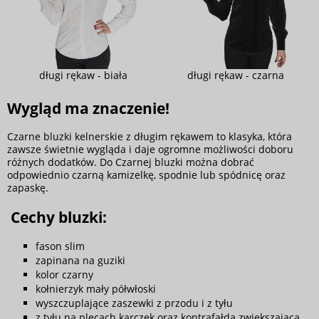
długi rękaw - biała
długi rękaw - czarna
Wygląd ma znaczenie!
Czarne bluzki kelnerskie z długim rękawem to klasyka, która
zawsze świetnie wygląda i daje ogromne możliwości doboru
różnych dodatków. Do Czarnej bluzki można dobrać
odpowiednio czarną kamizelkę, spodnie lub spódnicę oraz
zapaskę.
Cechy bluzki:
fason slim
zapinana na guziki
kolor czarny
kołnierzyk mały półwłoski
wyszczuplające zaszewki z przodu i z tyłu
z tyłu na plecach karczek oraz kontrafałda zwiększająca