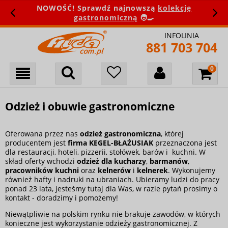
NOWOŚĆ! Sprawdź najnowszą
kolekcję
gastronomiczną
🧑‍🍳
INFOLINIA
881 703 704
Odzież i obuwie gastronomiczne
Oferowana przez nas
odzież gastronomiczna
, której
producentem jest
firma KEGEL-BŁAŻUSIAK
przeznaczona jest
dla restauracji, hoteli, pizzerii, stołówek, barów i kuchni. W
skład oferty wchodzi
odzież dla kucharzy
,
barmanów
,
pracowników kuchni
oraz
kelnerów
i
kelnerek
. Wykonujemy
również hafty i nadruki na ubraniach. Ubieramy ludzi do pracy
ponad 23 lata, jesteśmy tutaj dla Was, w razie pytań prosimy o
kontakt - doradzimy i pomożemy!
Niewątpliwie na polskim rynku nie brakuje zawodów, w których
konieczne jest wykorzystanie odzieży gastronomicznej. Z