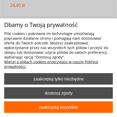
24,40 zł
Dbamy o Twoją prywatność
Pliki cookies i pokrewne im technologie umożliwiają
poprawne działanie strony i pomagają nam dostosować
ofertę do Twoich potrzeb. Możesz zaakceptować
wykorzystanie przez nas wszystkich tych plików i przejść do
sklepu lub dostosować użycie plików do swoich preferencji,
wybierając opcję "Dostosuj zgody".
Więcej o plikach cookies przeczytasz w naszej Polityce
prywatności.
zaakceptuj tylko niezbędne
dostosuj zgody
zaakceptuj wszystkie
Kod produktu:
5-5011-246-1080
Maseczka Higieniczna Trójwarstwowa z filtrem