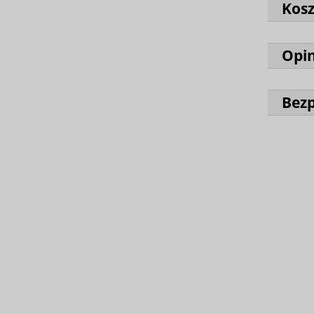
Kos
Opin
Bez