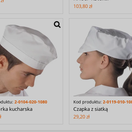
zł
103,80 zł
oduktu:
2-0104-020-1080
Kod produktu:
2-0119-010-10
rka kucharska
Czapka z siatką
ł
29,20 zł