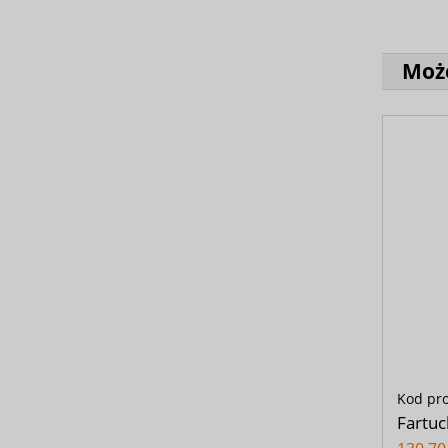
Może
Kod pr
Fartuc