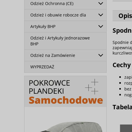
Odzież Ochronna (CE)
Opis
Odzież i obuwie robocze dla
Artykuły BHP
Spodni
Odzież i Artykuły Jednorazowe
Spodnie d
BHP
zapewniaj
kurczliwo
Odzież na Zamówienie
Cechy
WYPRZEDAŻ
zap
roz
bez
nog
Tabel