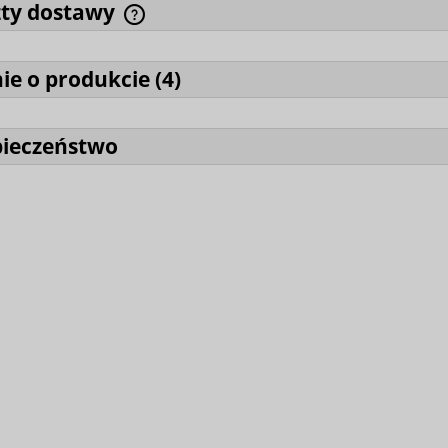
zty dostawy
ie o produkcie (
4
)
pieczeństwo