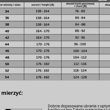
ę mierzyć: