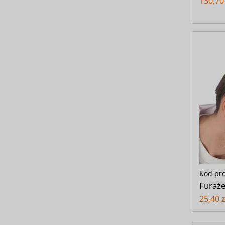
130,70 
Kod pr
Furaże
25,40 z