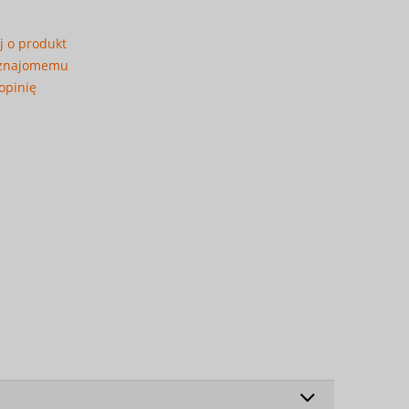
j o produkt
 znajomemu
opinię