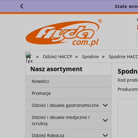
Stałe mi
»
»
»
Odzież HACCP
Spodnie
Spodnie HACCP
Nasz asortyment
Spodn
Kod prod
Nowości
Producen
Promocje
Odzież i obuwie gastronomiczne
Odzież i obuwie medyczne /
scrubsy
Odzież Robocza