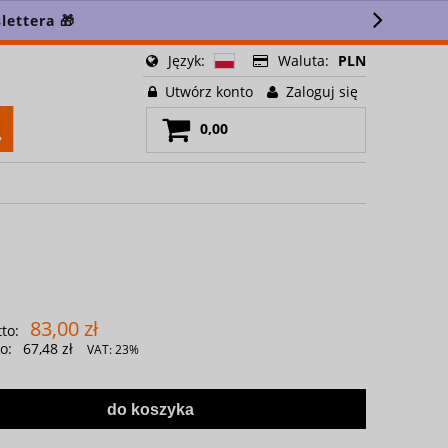
lettera 🎁
Język:
Waluta:
PLN
Utwórz konto
Zaloguj się
0,00
83,00 zł
to:
o:
67,48 zł
VAT:
23%
do koszyka