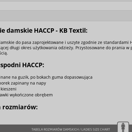
e damskie HACCP - KB Textil:
amskie do pasa zaprojektowane i uszyte zgodnie ze standardami H
ącej długi okres użytkowania odzieży. Przystosowane do prania w p
ścią.
 spodni HACCP:
inane na guzik, po bokach guma dopasowująca
porek zapinany na napy
 kieszeni
awki wykończone obrębem
a rozmiarów: