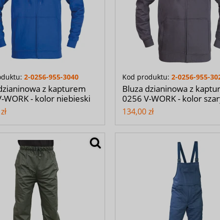
oduktu:
2-0256-955-3040
Kod produktu:
2-0256-955-30
dzianinowa z kapturem
Bluza dzianinowa z kapt
-WORK - kolor niebieski
0256 V-WORK - kolor szar
zł
134,00 zł