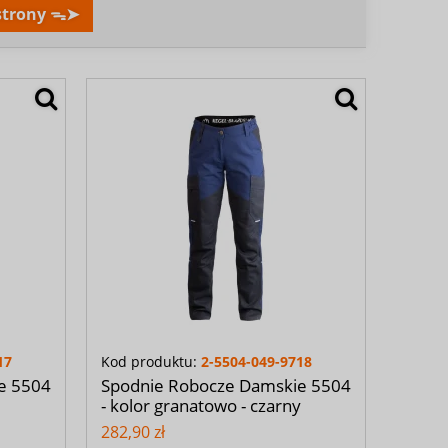
 strony ᯓ➤
17
Kod produktu:
2-5504-049-9718
e 5504
Spodnie Robocze Damskie 5504
- kolor granatowo - czarny
282,90 zł