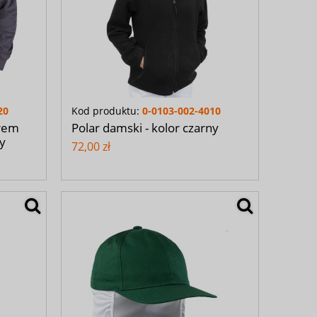
20
Kod produktu:
0-0103-002-4010
urem
Polar damski - kolor czarny
y
72,00 zł