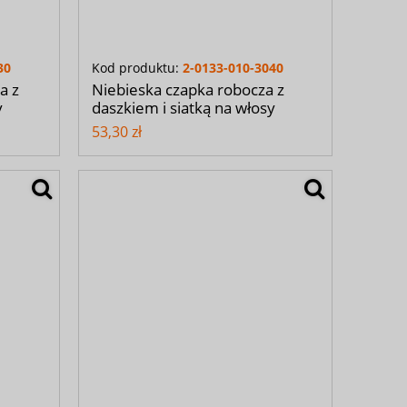
30
Kod produktu:
2-0133-010-3040
a z
Niebieska czapka robocza z
y
daszkiem i siatką na włosy
53,30 zł