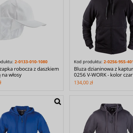
oduktu:
2-0133-010-1080
Kod produktu:
2-0256-955-40
czapka robocza z daszkiem
Bluza dzianinowa z kapt
ką na włosy
0256 V-WORK - kolor cza
ł
134,00 zł