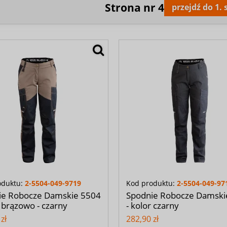
Strona nr
4
przejdź do 1.
oduktu:
2-5504-049-9719
Kod produktu:
2-5504-049-97
ie Robocze Damskie 5504
Spodnie Robocze Damski
r brązowo - czarny
- kolor czarny
zł
282,90 zł