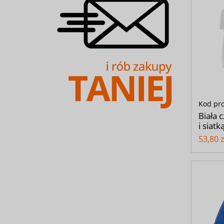
Kod pr
Biała 
i siat
53,80 z