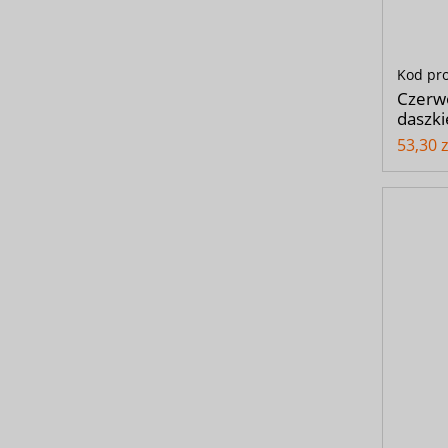
Kod pr
Czerw
daszki
53,30 z