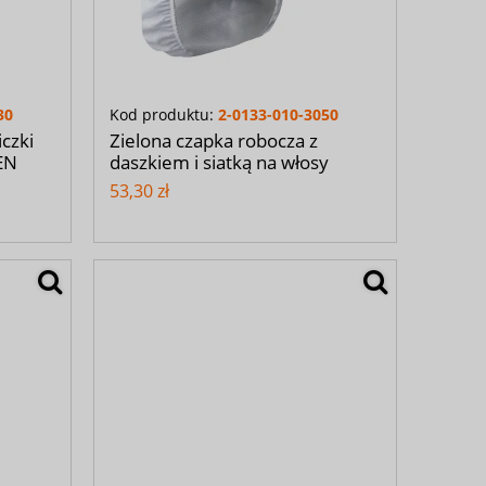
30
Kod produktu:
2-0133-010-3050
czki
Zielona czapka robocza z
EN
daszkiem i siatką na włosy
53,30 zł