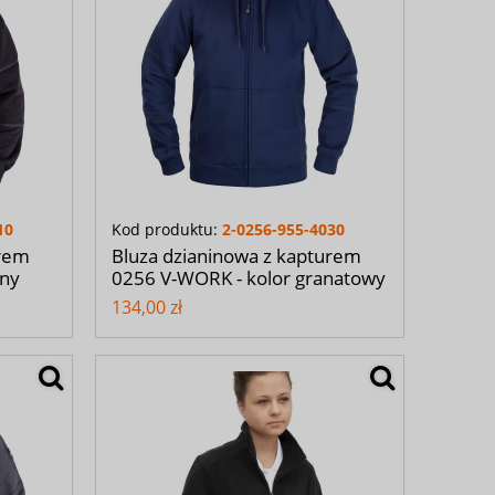
10
Kod produktu:
2-0256-955-4030
urem
Bluza dzianinowa z kapturem
rny
0256 V-WORK - kolor granatowy
134,00 zł