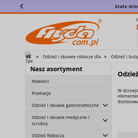
Stałe min
»
»
Odzież i obuwie robocze dla
Odzież i buty
Nasz asortyment
Odzież
Nowości
W dzisie
Promocje
elementem
dostosowa
Odzież i obuwie gastronomiczne
Odzież i obuwie medyczne /
scrubsy
Odzież Robocza