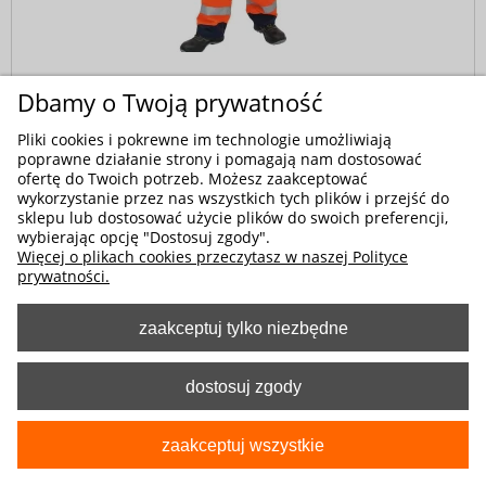
Kod produktu:
0-6920-315-9277
Dbamy o Twoją prywatność
Ostrzegawcze Spodnie Robocze ogrodniczki o
Pliki cookies i pokrewne im technologie umożliwiają
wysokiej widzialności High Visibility -
poprawne działanie strony i pomagają nam dostosować
pomarańczowe
ofertę do Twoich potrzeb. Możesz zaakceptować
wykorzystanie przez nas wszystkich tych plików i przejść do
97,10 zł
sklepu lub dostosować użycie plików do swoich preferencji,
wybierając opcję "Dostosuj zgody".
Więcej o plikach cookies przeczytasz w naszej Polityce
prywatności.
zaakceptuj tylko niezbędne
dostosuj zgody
zaakceptuj wszystkie