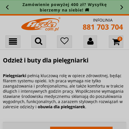
Zamówienie powyżej 400 zł? Wysyłkę
bierzemy na siebie! 🚚
INFOLINIA
881 703 704
Odzież i buty dla pielęgniarki
Pielęgniarki
pełnią kluczową rolę w opiece zdrowotnej, będąc
filarem systemu opieki. Ich praca wymaga nie tylko
zaangażowania i profesjonalizmu, ale także komfortu w trakcie
długich i intensywnych godzin pracy. Współczesne wymagania
stawiane środowisku medycznemu skłaniają do poszukiwania
wygodnych, funkcjonalnych, a zarazem stylowych rozwiązań w
zakresie odzieży i
obuwia dla pielęgniarek
.