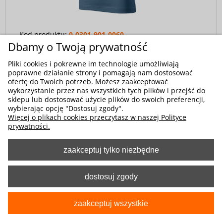
Kod produktu:
0-0301-901-0060
Dbamy o Twoją prywatność
Koszulka T-shirt damska - kolor denim
Pliki cookies i pokrewne im technologie umożliwiają
34,00 zł
poprawne działanie strony i pomagają nam dostosować
ofertę do Twoich potrzeb. Możesz zaakceptować
wykorzystanie przez nas wszystkich tych plików i przejść do
sklepu lub dostosować użycie plików do swoich preferencji,
wybierając opcję "Dostosuj zgody".
Więcej o plikach cookies przeczytasz w naszej Polityce
prywatności.
zaakceptuj tylko niezbędne
dostosuj zgody
zaakceptuj wszystkie