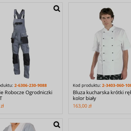
oduktu:
2-6306-230-9088
Kod produktu:
2-3403-060-10
ie Robocze Ogrodniczki
Bluza kucharska krótki rę
T
kolor biały
zł
163,00 zł