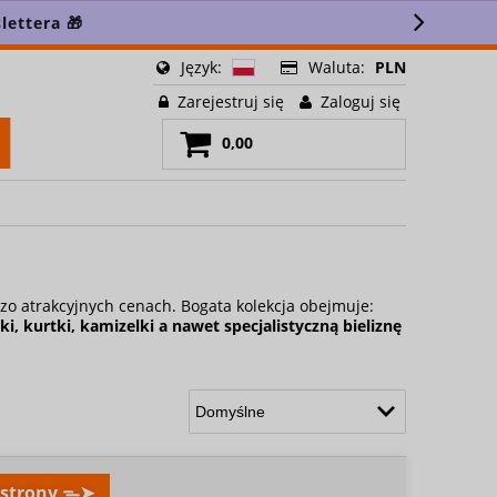
lettera 🎁
Język:
Waluta:
PLN
Zarejestruj się
Zaloguj się
0,00
zo atrakcyjnych cenach. Bogata kolekcja obejmuje:
ki
,
kurtki
,
kamizelki
a nawet
specjalistyczną bieliznę
. strony ᯓ➤