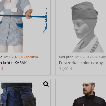
oduktu:
2-4553-232-9014
Kod produktu:
2-0172-367-40
h krótki KASAK
Furażerka - kolor czarny
zł
31,90 zł