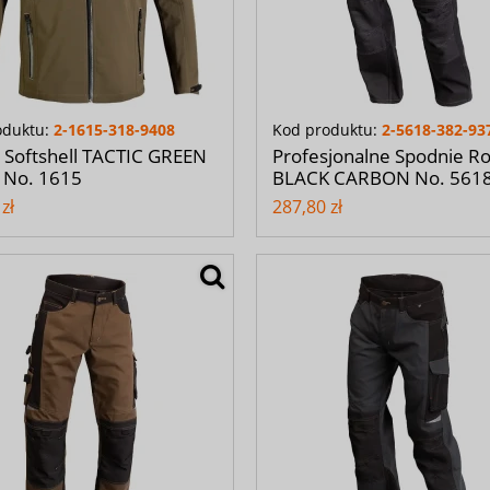
oduktu:
2-1615-318-9408
Kod produktu:
2-5618-382-93
 Softshell TACTIC GREEN
Profesjonalne Spodnie R
No. 1615
BLACK CARBON No. 561
zł
287,80 zł