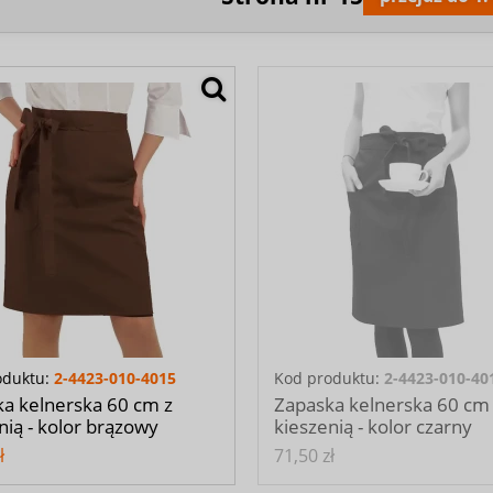
oduktu:
2-4423-010-4015
Kod produktu:
2-4423-010-40
a kelnerska 60 cm z
Zapaska kelnerska 60 cm
nią - kolor brązowy
kieszenią - kolor czarny
ł
71,50 zł