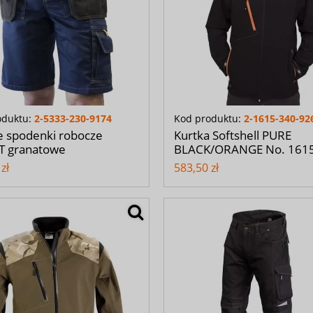
oduktu:
2-5333-230-9174
Kod produktu:
2-1615-340-92
e spodenki robocze
Kurtka Softshell PURE
T granatowe
BLACK/ORANGE No. 161
zł
583,50 zł