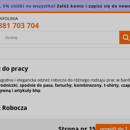
n.
5% zniżki na wszystko
! Załóż konto i zapisz się do news
INFOLINIA
881 703 704
 do pracy
ygodna i elegancka odzież robocza do różnego rodzaju prac w bard
rodniczki
,
spodnie do pasa
,
fartuchy
,
kombinezony
,
t-shirty
,
czap
tywną
i artykuły bhp
.
ż Robocza
Strona nr
15
przejdź do 1