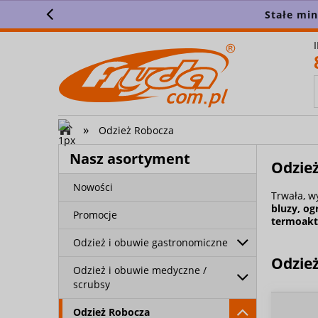
Stałe mi
»
Odzież Robocza
Nasz asortyment
Odzież
Nowości
Trwała, w
bluzy
,
og
Promocje
termoak
Odzież i obuwie gastronomiczne
Odzie
Odzież i obuwie medyczne /
scrubsy
Odzież Robocza