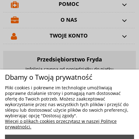
POMOC
O NAS
TWOJE KONTO
Przedsiębiorstwo Fryda
Infolinia czynna od poniedziałku do piątku
w godzinach 9.00 - 17.00
Dbamy o Twoją prywatność
881 703 704
Pliki cookies i pokrewne im technologie umożliwiają
poprawne działanie strony i pomagają nam dostosować
E-mail:
sklep@fryda.com.pl
ofertę do Twoich potrzeb. Możesz zaakceptować
wykorzystanie przez nas wszystkich tych plików i przejść do
Sklepy stacjonarne:
sklepu lub dostosować użycie plików do swoich preferencji,
ul. Składowa 26, 34-400 Nowy Targ
wybierając opcję "Dostosuj zgody".
Więcej o plikach cookies przeczytasz w naszej Polityce
ul. Żywiecka 91, 43-300 Bielsko-Biała
prywatności.