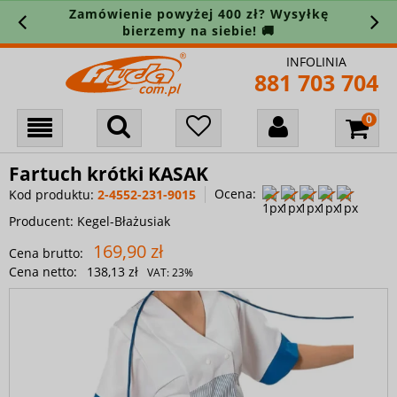
Zamówienie powyżej 400 zł? Wysyłkę
bierzemy na siebie! 🚚
INFOLINIA
881 703 704
Fartuch krótki KASAK
Ocena:
Kod produktu:
2-4552-231-9015
Producent:
Kegel-Błażusiak
169,90 zł
Cena brutto:
Cena netto:
138,13 zł
VAT:
23%