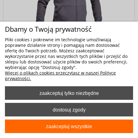
Dbamy o Twoją prywatność
Pliki cookies i pokrewne im technologie umożliwiają
poprawne działanie strony i pomagają nam dostosować
Kod produktu:
2-0249-399-9650
ofertę do Twoich potrzeb. Możesz zaakceptować
Bluza robocza dzianinowa popielata z kapturem
wykorzystanie przez nas wszystkich tych plików i przejść do
sklepu lub dostosować użycie plików do swoich preferencji,
189,40 zł
wybierając opcję "Dostosuj zgody".
Więcej o plikach cookies przeczytasz w naszej Polityce
prywatności.
zaakceptuj tylko niezbędne
dostosuj zgody
zaakceptuj wszystkie