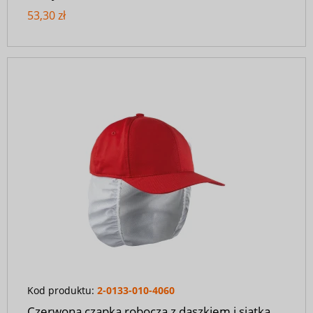
53,30 zł
Kod produktu:
2-0133-010-4060
Czerwona czapka robocza z daszkiem i siatką