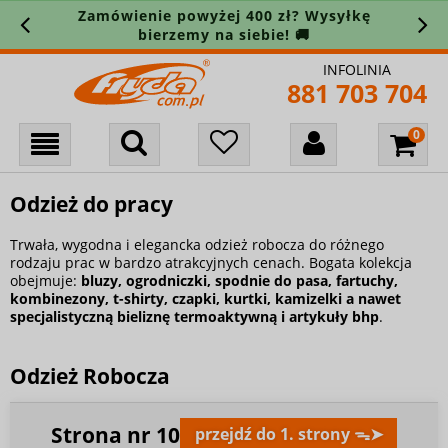
Zamówienie powyżej 400 zł? Wysyłkę
bierzemy na siebie! 🚚
INFOLINIA
881 703 704
Odzież do pracy
Trwała, wygodna i elegancka odzież robocza do różnego
rodzaju prac w bardzo atrakcyjnych cenach. Bogata kolekcja
obejmuje:
bluzy
,
ogrodniczki
,
spodnie do pasa
,
fartuchy
,
kombinezony
,
t-shirty
,
czapki
,
kurtki
,
kamizelki
a nawet
specjalistyczną bieliznę termoaktywną
i artykuły bhp
.
Odzież Robocza
Strona nr
10
przejdź do 1. strony ᯓ➤