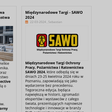
owa
Międzynarodowe Targi - SAWO
ństwa
2024
22-03-2024 , Sebastian
Międzynarodowe Targi Ochrony
ielkie
Pracy, Pożarnictwa i Ratownictwa
nika.
SAWO 2024
, które odbędą się w
oraz
dniach 23-25 kwietnia 2024 roku w
ństwo
Poznaniu, zapowiadają się jako
ective
wydarzenie bez precedensu.
lą o
Tegoroczna edycja, będąca
największą w historii, zgromadzi
ekspertów i wystawców z całego
świata, prezentujących najnowsze
ów.
technologie i innowacje w branży
orny