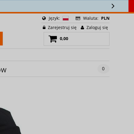
🍳
Język:
Waluta:
PLN
Zarejestruj się
Zaloguj się
0,00
0
ÓW