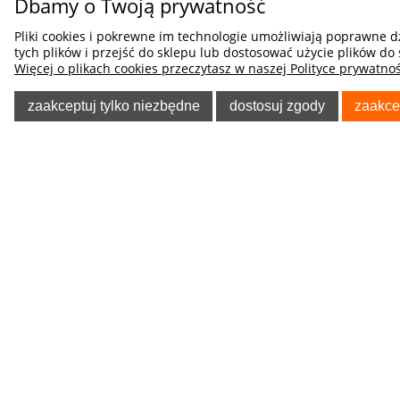
Dbamy o Twoją prywatność
Pliki cookies i pokrewne im technologie umożliwiają poprawne 
tych plików i przejść do sklepu lub dostosować użycie plików do 
Więcej o plikach cookies przeczytasz w naszej Polityce prywatnoś
zaakceptuj tylko niezbędne
dostosuj zgody
zaakce
POMOC
O NA
Poradnik Klienta
O firmie
Regulaminy
Blog
Polityka prywatności
Oferta
Tablica informacyjna
Formularz 
Koszty dostawy
Kegel-Błaż
Odzieży Ro
Sposoby płatności
Allegro - o
Czas realizacji zamówień
Pokrowce 
Odstąpienie od Umowy