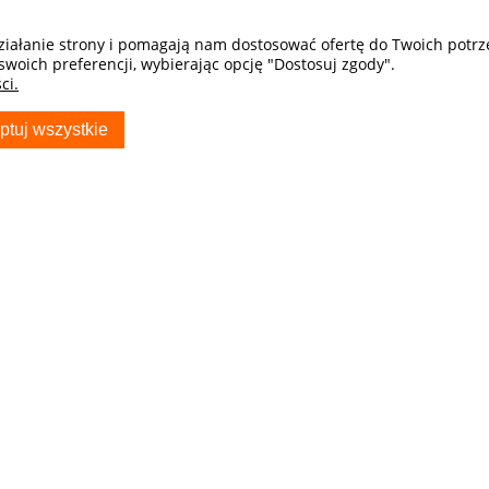
działanie strony i pomagają nam dostosować ofertę do Twoich potr
swoich preferencji, wybierając opcję "Dostosuj zgody".
ci.
ptuj wszystkie
S
TWOJE KONTO
Poradnik Klienta
Twoje zamówienia
Przechowalnia
kontaktowy
Ustawienia konta
usiak polski producent
boczej
dziez_fryda
Samochodowe - Sklep