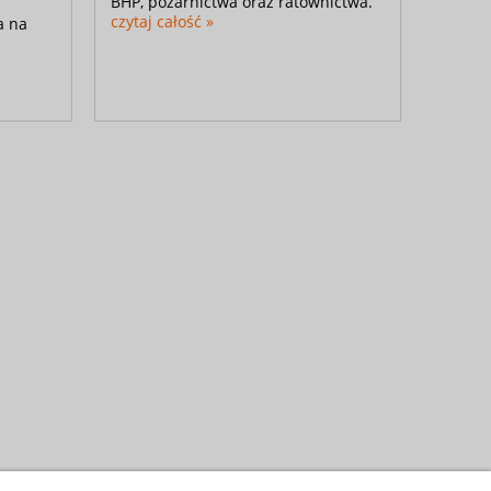
BHP, pożarnictwa oraz ratownictwa.
czytaj całość »
a na