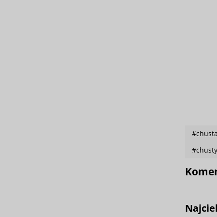
#chusta
#chusty
Komen
Najcie