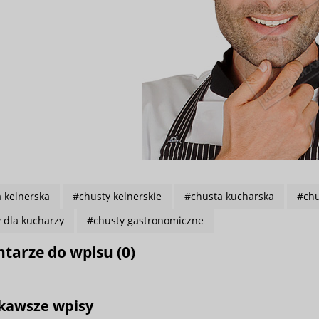
 kelnerska
#chusty kelnerskie
#chusta kucharska
#chu
 dla kucharzy
#chusty gastronomiczne
tarze do wpisu (
0
)
kawsze wpisy