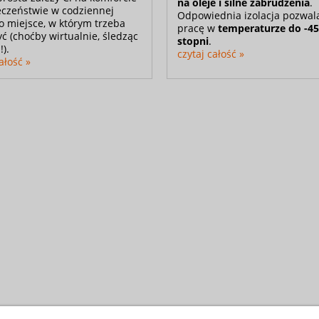
na oleje i silne zabrudzenia
.
eczeństwie w codziennej
Odpowiednia izolacja pozwal
to miejsce, w którym trzeba
pracę w
temperaturze do -45
yć (choćby wirtualnie, śledząc
stopni
.
!).
czytaj całość »
ałość »