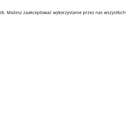
zeb. Możesz zaakceptować wykorzystanie przez nas wszystkich
Przedsiębiorstwo Fryda
Infolinia czynna od poniedziałku do piątku
w godzinach 9.00 - 17.00
881 703 704
E-mail:
sklep@fryda.com.pl
Sklepy stacjonarne:
ul. Składowa 26, 34-400 Nowy Targ
ul. Żywiecka 91, 43-300 Bielsko-Biała