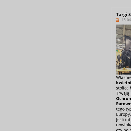
Targi 
15-04
Właśnie
kwietn
stolicą
Trwają
Ochrony
Ratow
tego ty
Europy.
Jeśli i
nowink
czy po 