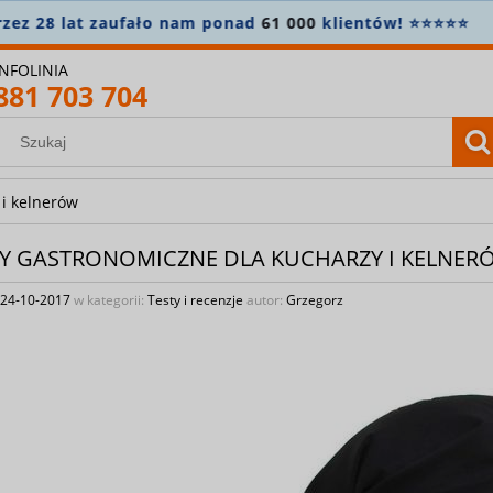
OWOŚĆ! Sprawdź najnowszą
kolekcję gastronomiczną
🧑‍
INFOLINIA
881 703 704
 i kelnerów
Y GASTRONOMICZNE DLA KUCHARZY I KELNER
24-10-2017
w kategorii:
Testy i recenzje
autor:
Grzegorz