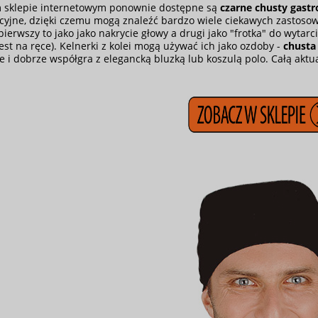
 sklepie internetowym ponownie dostępne są
czarne chusty gast
cyjne, dzięki czemu mogą znaleźć bardzo wiele ciekawych zastoso
pierwszy to jako jako nakrycie głowy a drugi jako "frotka" do wytarc
est na ręce). Kelnerki z kolei mogą używać ich jako ozdoby -
chusta
e i dobrze współgra z elegancką bluzką lub koszulą polo. Całą akt