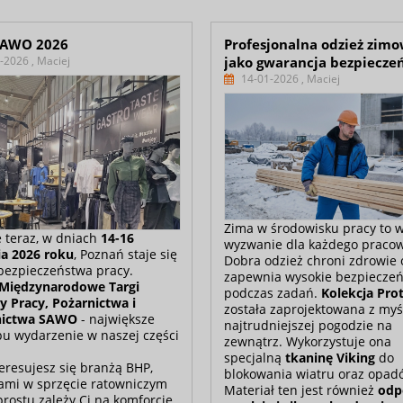
SAWO 2026
Profesjonalna odzież zim
-2026 , Maciej
jako gwarancja bezpiecze
14-01-2026 , Maciej
Zima w środowisku pracy to w
 teraz, w dniach
14-16
wyzwanie dla każdego pracow
ia 2026 roku
, Poznań staje się
Dobra odzież chroni zdrowie 
 bezpieczeństwa pracy.
zapewnia wysokie bezpiecze
Międzynarodowe Targi
podczas zadań.
Kolekcja Prot
 Pracy, Pożarnictwa i
została zaprojektowana z myś
nictwa SAWO
- największe
najtrudniejszej pogodzie na
pu wydarzenie w naszej części
zewnątrz. Wykorzystuje ona
specjalną
tkaninę Viking
do
nteresujesz się branżą BHP,
blokowania wiatru oraz opad
ami w sprzęcie ratowniczym
Materiał ten jest również
odp
prostu zależy Ci na komforcie