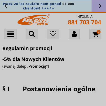
Stałe min.
5% zniżki na wszystko
! Załóż
konto i zapisz się do newslettera 🎁
INFOLINIA
881 703 704
Regulamin promocji
-5% dla Nowych Klientów
(zwanej dalej: „
Promocją
”)
§ I Postanowienia ogólne