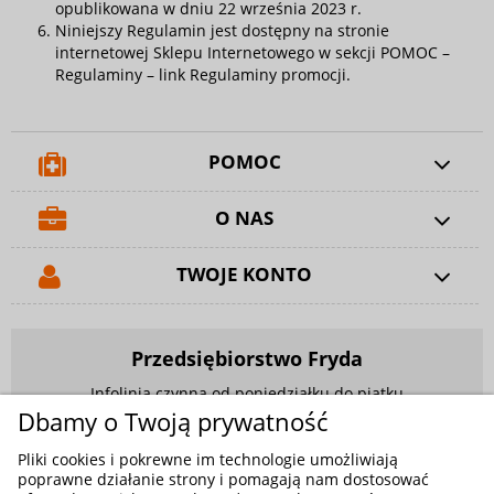
opublikowana w dniu 22 września 2023 r.
Niniejszy Regulamin jest dostępny na stronie
internetowej Sklepu Internetowego w sekcji POMOC –
Regulaminy – link
Regulaminy promocji
.
POMOC
O NAS
TWOJE KONTO
Przedsiębiorstwo Fryda
Infolinia czynna od poniedziałku do piątku
w godzinach 9.00 - 17.00
Dbamy o Twoją prywatność
881 703 704
Pliki cookies i pokrewne im technologie umożliwiają
poprawne działanie strony i pomagają nam dostosować