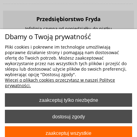
Przedsiębiorstwo Fryda
Infolinia czynna od poniedziałku do piątku
w godzinach 9.00 - 17.00
Dbamy o Twoją prywatność
881 703 704
Pliki cookies i pokrewne im technologie umożliwiają
poprawne działanie strony i pomagają nam dostosować
E-mail:
sklep@fryda.com.pl
ofertę do Twoich potrzeb. Możesz zaakceptować
wykorzystanie przez nas wszystkich tych plików i przejść do
Sklepy stacjonarne:
sklepu lub dostosować użycie plików do swoich preferencji,
ul. Składowa 26, 34-400 Nowy Targ
wybierając opcję "Dostosuj zgody".
Więcej o plikach cookies przeczytasz w naszej Polityce
ul. Żywiecka 91, 43-300 Bielsko-Biała
prywatności.
zaakceptuj tylko niezbędne
MOŻLIWE FORMY PŁATNOŚCI
dostosuj zgody
zaakceptuj wszystkie