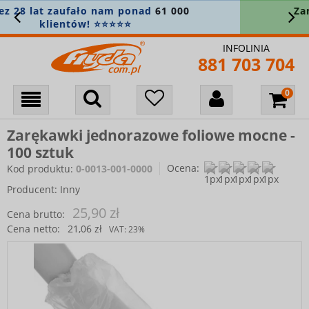
Zamówienie powyżej 400 zł? Wysyłkę
bierzemy na siebie! 🚚
INFOLINIA
881 703 704
Zarękawki jednorazowe foliowe mocne -
100 sztuk
Ocena:
Kod produktu:
0-0013-001-0000
Producent:
Inny
25,90 zł
Cena brutto:
Cena netto:
21,06 zł
VAT:
23%