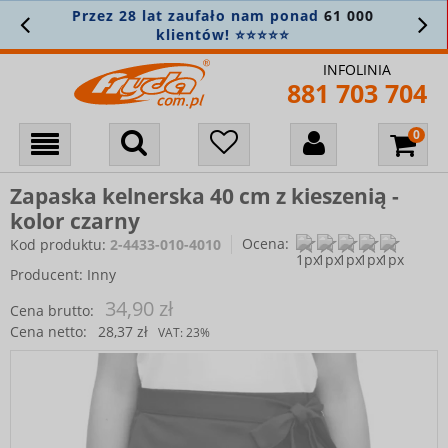
Przez 28 lat zaufało nam ponad
61 000
klientów! ⭐⭐⭐⭐⭐
INFOLINIA
881 703 704
Zapaska kelnerska 40 cm z kieszenią -
kolor czarny
Ocena:
Kod produktu:
2-4433-010-4010
Producent:
Inny
34,90 zł
Cena brutto:
Cena netto:
28,37 zł
VAT:
23%