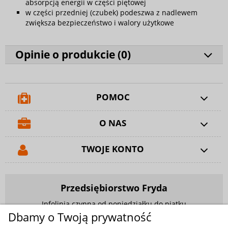
absorpcją energii w części piętowej
w części przedniej (czubek) podeszwa z nadlewem
zwiększa bezpieczeństwo i walory użytkowe
Opinie o produkcie (
0
)
POMOC
O NAS
TWOJE KONTO
Przedsiębiorstwo Fryda
Infolinia czynna od poniedziałku do piątku
w godzinach 9.00 - 17.00
Dbamy o Twoją prywatność