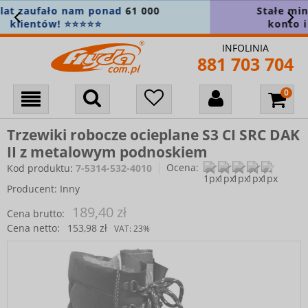
Stałe min.
5% zniżki na wszystko
! Załóż
konto i zapisz się do newslettera 🎁
INFOLINIA
881 703 704
Trzewiki robocze ocieplane S3 CI SRC DAK
II z metalowym podnoskiem
Ocena:
Kod produktu:
7-5314-532-4010
Producent:
Inny
189,40 zł
Cena brutto:
Cena netto:
153,98 zł
VAT:
23%