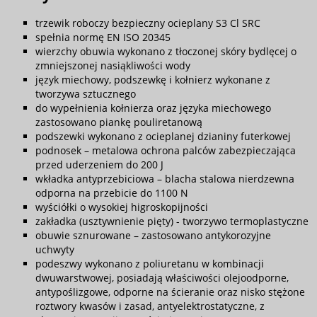
trzewik roboczy bezpieczny ocieplany S3 Cl SRC
spełnia normę EN ISO 20345
wierzchy obuwia wykonano z tłoczonej skóry bydlęcej o
zmniejszonej nasiąkliwości wody
język miechowy, podszewkę i kołnierz wykonane z
tworzywa sztucznego
do wypełnienia kołnierza oraz języka miechowego
zastosowano piankę pouliretanową
podszewki wykonano z ocieplanej dzianiny futerkowej
podnosek – metalowa ochrona palców zabezpieczająca
przed uderzeniem do 200 J
wkładka antyprzebiciowa – blacha stalowa nierdzewna
odporna na przebicie do 1100 N
wyściółki o wysokiej higroskopijności
zakładka (usztywnienie pięty) - tworzywo termoplastyczne
obuwie sznurowane – zastosowano antykorozyjne
uchwyty
podeszwy wykonano z poliuretanu w kombinacji
dwuwarstwowej, posiadają właściwości olejoodporne,
antypoślizgowe, odporne na ścieranie oraz nisko stężone
roztwory kwasów i zasad, antyelektrostatyczne, z