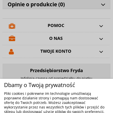
Opinie o produkcie (
0
)
POMOC
O NAS
TWOJE KONTO
Przedsiębiorstwo Fryda
Infolinia czynna od poniedziałku do piątku
w godzinach 9.00 - 17.00
Dbamy o Twoją prywatność
881 703 704
Pliki cookies i pokrewne im technologie umożliwiają
poprawne działanie strony i pomagają nam dostosować
E-mail:
sklep@fryda.com.pl
ofertę do Twoich potrzeb. Możesz zaakceptować
wykorzystanie przez nas wszystkich tych plików i przejść do
Sklepy stacjonarne:
sklepu lub dostosować użycie plików do swoich preferencji,