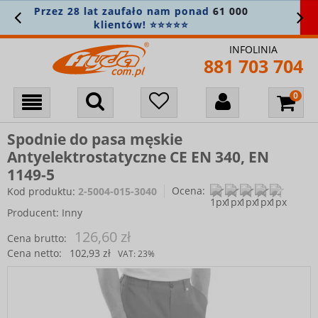
28 lat zaufało nam ponad
61 000
NOWOŚ
klientów! ⭐⭐⭐⭐⭐
INFOLINIA
881 703 704
Spodnie do pasa męskie
Antyelektrostatyczne CE EN 340, EN
1149-5
Ocena:
Kod produktu:
2-5004-015-3040
Producent:
Inny
126,60 zł
Cena brutto:
Cena netto:
102,93 zł
VAT:
23%