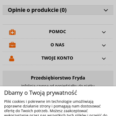
Opinie o produkcie (
0
)
POMOC
O NAS
TWOJE KONTO
Przedsiębiorstwo Fryda
Infolinia czynna od poniedziałku do piątku
w godzinach 9.00 - 17.00
Dbamy o Twoją prywatność
881 703 704
Pliki cookies i pokrewne im technologie umożliwiają
poprawne działanie strony i pomagają nam dostosować
E-mail:
sklep@fryda.com.pl
ofertę do Twoich potrzeb. Możesz zaakceptować
wykorzystanie przez nas wszystkich tych plików i przejść do