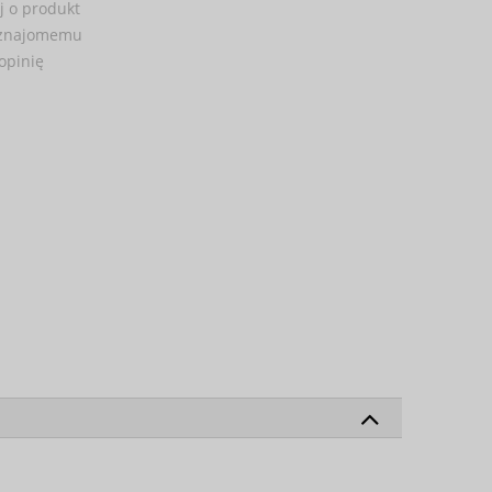
j o produkt
 znajomemu
opinię