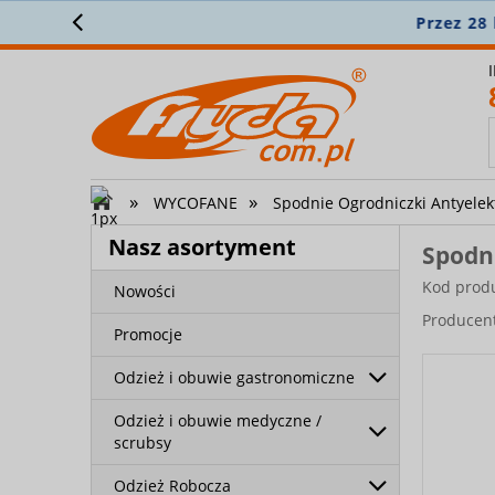
Stałe mi
»
»
WYCOFANE
Spodnie Ogrodniczki Antyelek
Nasz asortyment
Spodni
Kod prod
Nowości
Producen
Promocje
Odzież i obuwie gastronomiczne
Odzież i obuwie medyczne /
scrubsy
Odzież Robocza