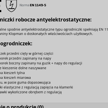
iczki robocze antyelektrostatyczne:
alne spodnie antyelektrostatyczne typu ogrodniczki spełniają EN 11
kaniny Klopman o doskonałych właściwościach użytkowych.
 ogrodniczek:
czek przedni cięty w górnej części
porek przedni zapinany na napy
porek boczny zapinany na guzik + napy do regulacji
e kieszenie dolne naszywane
na kieszeń tylna
na kieszeń miarowa
yłu, w pasie guma dopasowująca
lki elastyczne z regulacją zapięcia na klamerki
awki wykończone obrębem z regulacją
ie o produkcie (
0
)