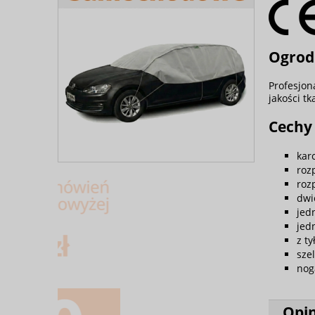
Ogrodn
Profesjon
jakości t
Cechy
kar
roz
roz
dwi
jed
jed
z t
sze
nog
Opin