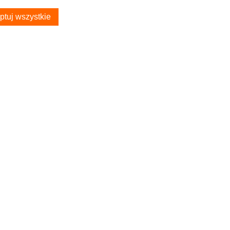
ptuj wszystkie
S
TWOJE KONTO
Poradnik Klienta
Twoje zamówienia
Przechowalnia
kontaktowy
Ustawienia konta
usiak polski producent
boczej
dziez_fryda
Samochodowe - Sklep
Zwrot towaru: