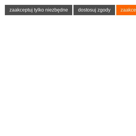
zaakceptuj tylko niezbędne
dostosuj zgody
zaakce
POMOC
O NA
Poradnik Klienta
O firmie
Regulaminy
Blog
Polityka prywatności
Oferta
Tablica informacyjna
Formularz 
Koszty dostawy
Kegel-Błaż
Odzieży Ro
Sposoby płatności
Allegro - o
Czas realizacji zamówień
Pokrowce 
Odstąpienie od Umowy
Zwroty i reklamacje
Ustawienia plików cookies
MOŻLIWE FORMY PŁATNOŚCI