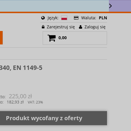
lettera 🎁
Język:
Waluta:
PLN
Zarejestruj się
Zaloguj się
0,00
340, EN 1149-5
225,00 zł
to:
o:
182,93 zł
VAT:
23%
Produkt wycofany z oferty