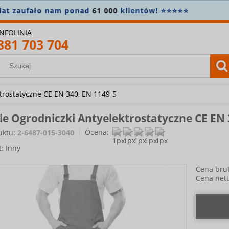
n.
5% zniżki na wszystko
! Załóż konto i zapisz się do news
INFOLINIA
881 703 704
trostatyczne CE EN 340, EN 1149-5
e Ogrodniczki Antyelektrostatyczne CE EN 
Ocena:
uktu:
2-6487-015-3040
t:
Inny
Cena brut
Cena nett