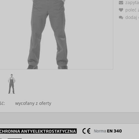
zapyta
poleć
dodaj 
ść:
wycofany z oferty