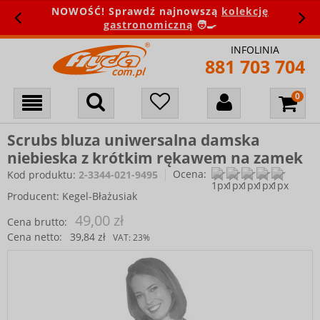
NOWOŚĆ! Sprawdź najnowszą
kolekcję
gastronomiczną
🧑‍🍳
INFOLINIA
881 703 704
Scrubs bluza uniwersalna damska
niebieska z krótkim rękawem na zamek
Ocena:
Kod produktu:
2-3344-021-9495
Producent:
Kegel-Błażusiak
49,00 zł
Cena brutto:
Cena netto:
39,84 zł
VAT:
23%