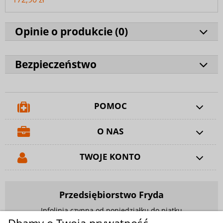
Opinie o produkcie (
0
)
Bezpieczeństwo
POMOC
O NAS
TWOJE KONTO
Przedsiębiorstwo Fryda
Infolinia czynna od poniedziałku do piątku
w godzinach 9.00 - 17.00