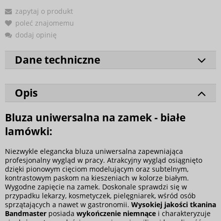
zapytaj o produkt
poleć znajomemu
dodaj opinię
Dane techniczne
Opis
Bluza uniwersalna na zamek - białe
lamówki:
Niezwykle elegancka bluza uniwersalna zapewniająca
profesjonalny wygląd w pracy. Atrakcyjny wygląd osiągnięto
dzięki pionowym cięciom modelującym oraz subtelnym,
kontrastowym paskom na kieszeniach w kolorze białym.
Wygodne zapięcie na zamek. Doskonale sprawdzi się w
przypadku lekarzy, kosmetyczek, pielęgniarek, wśród osób
sprzątających a nawet w gastronomii.
Wysokiej jakości tkanina
Bandmaster
posiada
wykończenie niemnące
i charakteryzuje