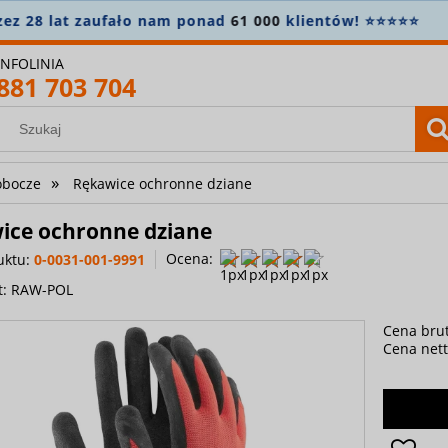
amówienie powyżej 400 zł? Wysyłkę bierzemy na siebie! 
INFOLINIA
881 703 704
»
obocze
Rękawice ochronne dziane
ice ochronne dziane
Ocena:
uktu:
0-0031-001-9991
t:
RAW-POL
Cena brut
Cena nett