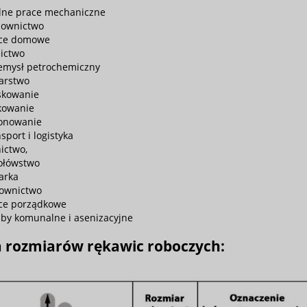
lne prace mechaniczne
ownictwo
ce domowe
nictwo
emysł petrochemiczny
larstwo
skowanie
kowanie
onowanie
sport i logistyka
nictwo,
ołówstwo
larka
ownictwo
ce porządkowe
żby komunalne i asenizacyjne
a rozmiarów rękawic roboczych: