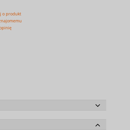
j o produkt
 znajomemu
opinię