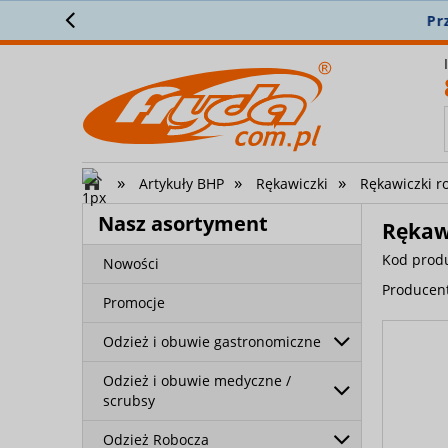
Z
»
»
»
Artykuły BHP
Rękawiczki
Rękawiczki r
Nasz asortyment
Rękaw
Kod prod
Nowości
Producen
Promocje
Odzież i obuwie gastronomiczne
Odzież i obuwie medyczne /
scrubsy
Odzież Robocza