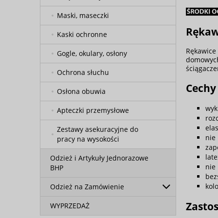
Maski, maseczki
Rękaw
Kaski ochronne
Rękawice 
Gogle, okulary, osłony
domowych 
ściągacze
Ochrona słuchu
Cechy
Osłona obuwia
wyk
Apteczki przemysłowe
roz
ela
Zestawy asekuracyjne do
nie
pracy na wysokości
zap
lat
Odzież i Artykuły Jednorazowe
nie
BHP
bez
kol
Odzież na Zamówienie
Zasto
WYPRZEDAŻ