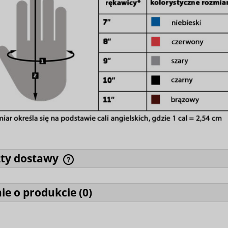
zty dostawy
ie o produkcie (
0
)