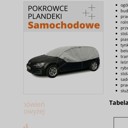
ogó
bud
pra
rol
prz
sto
pia
tyn
bet
tran
leś
ryb
sto
sad
pra
słu
Tabel