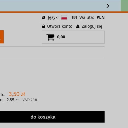
🚚
Język:
Waluta:
PLN
Utwórz konto
Zaloguj się
0,00
3,50 zł
to:
o:
2,85 zł
VAT:
23%
do koszyka