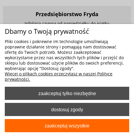
Przedsiębiorstwo Fryda
Infolinia czynna od poniedziałku do piątku
w godzinach 9.00 - 17.00
Dbamy o Twoją prywatność
881 703 704
Pliki cookies i pokrewne im technologie umożliwiają
poprawne działanie strony i pomagają nam dostosować
E-mail:
sklep@fryda.com.pl
ofertę do Twoich potrzeb. Możesz zaakceptować
wykorzystanie przez nas wszystkich tych plików i przejść do
Sklepy stacjonarne:
sklepu lub dostosować użycie plików do swoich preferencji,
ul. Składowa 26, 34-400 Nowy Targ
wybierając opcję "Dostosuj zgody".
Więcej o plikach cookies przeczytasz w naszej Polityce
ul. Żywiecka 91, 43-300 Bielsko-Biała
prywatności.
zaakceptuj tylko niezbędne
MOŻLIWE FORMY PŁATNOŚCI
dostosuj zgody
zaakceptuj wszystkie
pokaż pełną wersję strony