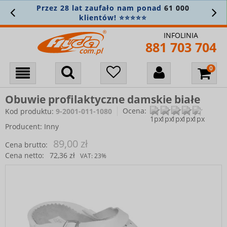
Przez 28 lat zaufało nam ponad
61 000
klientów! ⭐⭐⭐⭐⭐
INFOLINIA
881 703 704
Obuwie profilaktyczne damskie białe
Ocena:
Kod produktu:
9-2001-011-1080
Producent:
Inny
89,00 zł
Cena brutto:
Cena netto:
72,36 zł
VAT:
23%