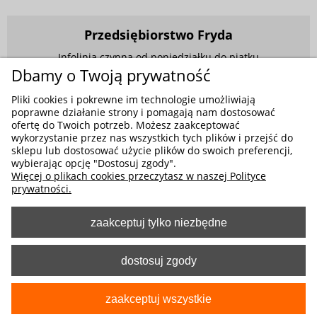
Przedsiębiorstwo Fryda
Infolinia czynna od poniedziałku do piątku
w godzinach 9.00 - 17.00
Dbamy o Twoją prywatność
881 703 704
Pliki cookies i pokrewne im technologie umożliwiają
poprawne działanie strony i pomagają nam dostosować
E-mail:
sklep@fryda.com.pl
ofertę do Twoich potrzeb. Możesz zaakceptować
wykorzystanie przez nas wszystkich tych plików i przejść do
Sklepy stacjonarne:
sklepu lub dostosować użycie plików do swoich preferencji,
ul. Składowa 26, 34-400 Nowy Targ
wybierając opcję "Dostosuj zgody".
Więcej o plikach cookies przeczytasz w naszej Polityce
ul. Żywiecka 91, 43-300 Bielsko-Biała
prywatności.
zaakceptuj tylko niezbędne
MOŻLIWE FORMY PŁATNOŚCI
dostosuj zgody
zaakceptuj wszystkie
pokaż pełną wersję strony