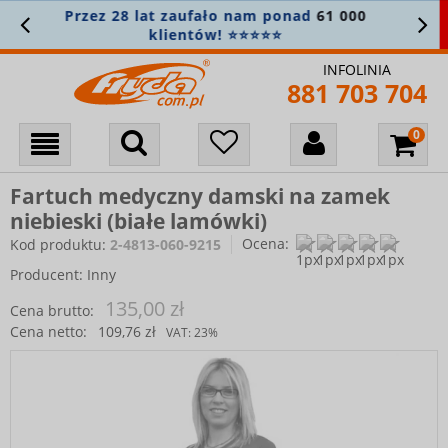
z 28 lat zaufało nam ponad
61 000
NOWO
klientów! ⭐⭐⭐⭐⭐
INFOLINIA
881 703 704
Fartuch medyczny damski na zamek
niebieski (białe lamówki)
Ocena:
Kod produktu:
2-4813-060-9215
Producent:
Inny
135,00 zł
Cena brutto:
Cena netto:
109,76 zł
VAT:
23%