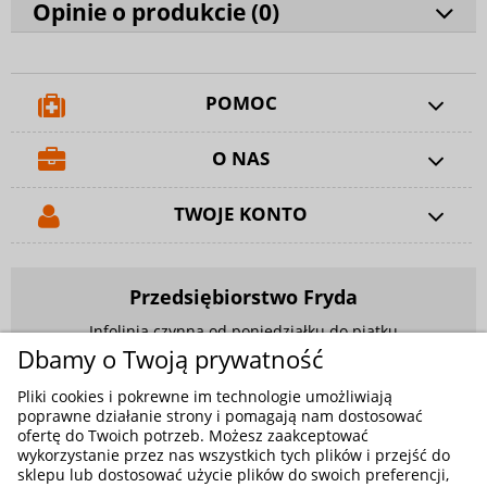
Opinie o produkcie (
0
)
POMOC
O NAS
TWOJE KONTO
Przedsiębiorstwo Fryda
Infolinia czynna od poniedziałku do piątku
w godzinach 9.00 - 17.00
Dbamy o Twoją prywatność
881 703 704
Pliki cookies i pokrewne im technologie umożliwiają
poprawne działanie strony i pomagają nam dostosować
E-mail:
sklep@fryda.com.pl
ofertę do Twoich potrzeb. Możesz zaakceptować
wykorzystanie przez nas wszystkich tych plików i przejść do
Sklepy stacjonarne:
sklepu lub dostosować użycie plików do swoich preferencji,