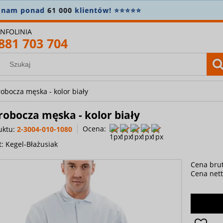
OWOŚĆ! Sprawdź najnowszą
kolekcję gastronomiczną
🧑‍
INFOLINIA
881 703 704
robocza męska - kolor biały
robocza męska - kolor biały
Ocena:
uktu:
2-3004-010-1080
t:
Kegel-Błażusiak
Cena brut
Cena nett