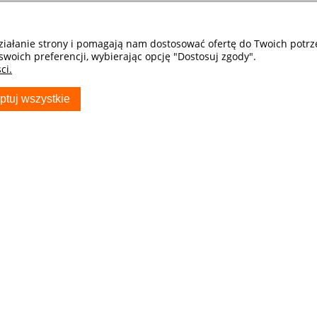
działanie strony i pomagają nam dostosować ofertę do Twoich potr
swoich preferencji, wybierając opcję "Dostosuj zgody".
ci.
ptuj wszystkie
S
TWOJE KONTO
Poradnik Klienta
Twoje zamówienia
Przechowalnia
kontaktowy
Ustawienia konta
usiak polski producent
boczej
dziez_fryda
Samochodowe - Sklep