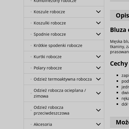
Kombinezony robocze
Koszule robocze
Opis
Koszulki robocze
Bluza 
Spodnie robocze
Męska blu
Krótkie spodenki robocze
tkaniny, 
prasowani
Kurtki robocze
Cechy 
Polary robocze
zap
Odzież termoaktywna robocza
pod
jed
Odzież robocza ocieplana /
dwi
zimowa
ręk
dół
Odzież robocza
przeciwdeszczowa
Może
Akcesoria