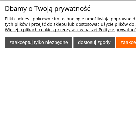
Dbamy o Twoją prywatność
Pliki cookies i pokrewne im technologie umożliwiają poprawne 
tych plików i przejść do sklepu lub dostosować użycie plików do 
Więcej o plikach cookies przeczytasz w naszej Polityce prywatnoś
zaakceptuj tylko niezbędne
dostosuj zgody
zaakce
POMOC
O NA
Poradnik Klienta
O firmie
Regulaminy
Blog
Polityka prywatności
Oferta
Tablica informacyjna
Formularz 
Koszty dostawy
Kegel-Błaż
Odzieży Ro
Sposoby płatności
Allegro - o
Czas realizacji zamówień
Pokrowce 
Odstąpienie od Umowy