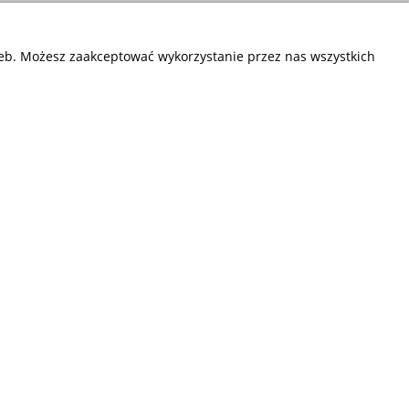
zeb. Możesz zaakceptować wykorzystanie przez nas wszystkich
Przedsiębiorstwo Fryda
Infolinia czynna od poniedziałku do piątku
w godzinach 9.00 - 17.00
881 703 704
E-mail:
sklep@fryda.com.pl
Sklepy stacjonarne:
ul. Składowa 26, 34-400 Nowy Targ
ul. Żywiecka 91, 43-300 Bielsko-Biała