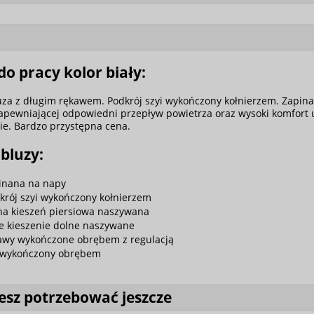
do pracy kolor biały:
za z długim rękawem. Podkrój szyi wykończony kołnierzem. Zapinana
zapewniającej odpowiedni przepływ powietrza oraz wysoki komfort
e. Bardzo przystępna cena.
bluzy:
inana na napy
krój szyi wykończony kołnierzem
na kieszeń piersiowa naszywana
e kieszenie dolne naszywane
awy wykończone obrębem z regulacją
 wykończony obrębem
sz potrzebować jeszcze