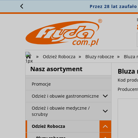
N
»
»
»
Odzież Robocza
Bluzy robocze
Bluza 
Nasz asortyment
Bluza 
Nowości
Kod prod
Promocje
Producen
Odzież i obuwie gastronomiczne
Odzież i obuwie medyczne /
scrubsy
Odzież Robocza