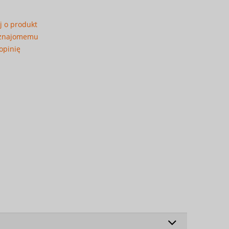
j o produkt
 znajomemu
opinię