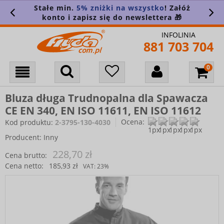
Stałe min.
5% zniżki na wszystko
! Załóż
konto i zapisz się do newslettera 🎁
INFOLINIA
881 703 704
Bluza długa Trudnopalna dla Spawacza
CE EN 340, EN ISO 11611, EN ISO 11612
Ocena:
Kod produktu:
2-3795-130-4030
Producent:
Inny
228,70 zł
Cena brutto:
Cena netto:
185,93 zł
VAT:
23%