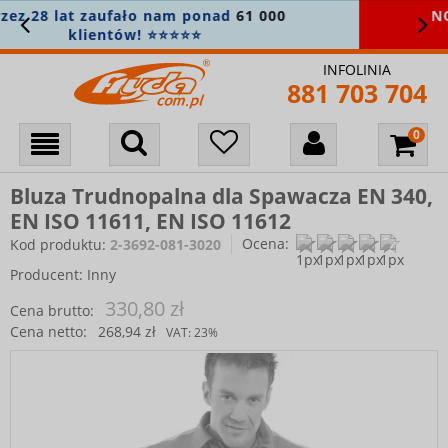
NOWOŚĆ! Sprawdź najnowszą
kolekcję
gastronomiczną
🧑‍🍳
INFOLINIA
881 703 704
Bluza Trudnopalna dla Spawacza EN 340,
EN ISO 11611, EN ISO 11612
Ocena:
Kod produktu:
2-3692-081-3020
Producent:
Inny
330,80 zł
Cena brutto:
Cena netto:
268,94 zł
VAT:
23%