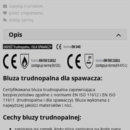
zapytaj o produkt
poleć znajomemu
dodaj opinię
Opis
Bluza trudnopalna dla spawacza:
Certyfikowana bluza trudnopalna zapewniająca
bezpieczeństwo zgodne z normami EN ISO 11612 i EN ISO
11611 (trudnopalna i dla spawaczy). Bluza wykonana z
najwyższej jakości materiałów i nici.
Cechy bluzy trudnopalnej:
zapinana na zamek, kryty plisą zapinaną na kryte napy