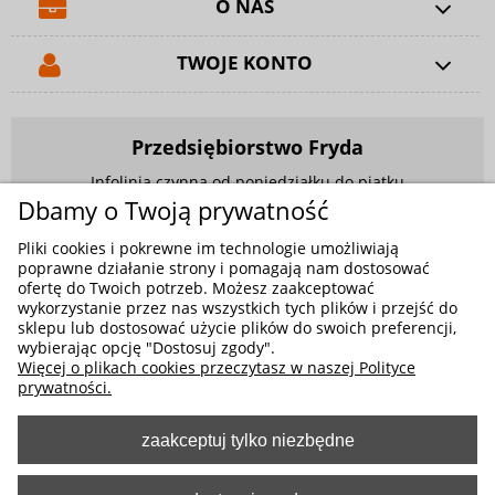
O NAS
TWOJE KONTO
Przedsiębiorstwo Fryda
Infolinia czynna od poniedziałku do piątku
w godzinach 9.00 - 17.00
Dbamy o Twoją prywatność
881 703 704
Pliki cookies i pokrewne im technologie umożliwiają
poprawne działanie strony i pomagają nam dostosować
E-mail:
sklep@fryda.com.pl
ofertę do Twoich potrzeb. Możesz zaakceptować
wykorzystanie przez nas wszystkich tych plików i przejść do
Sklepy stacjonarne:
sklepu lub dostosować użycie plików do swoich preferencji,
ul. Składowa 26, 34-400 Nowy Targ
wybierając opcję "Dostosuj zgody".
Więcej o plikach cookies przeczytasz w naszej Polityce
ul. Żywiecka 91, 43-300 Bielsko-Biała
prywatności.
zaakceptuj tylko niezbędne