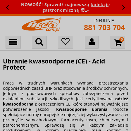
NOWOŚĆ! Sprawdź najnowszą
kolekcję
gastronomiczną
🧑‍🍳
INFOLINIA
881 703 704
Ubranie kwasoodporne (CE) - Acid
Protect
Praca w trudnych warunkach wymaga przestrzegania
odpowiednich zasad BHP oraz stosowania środków ochronnych.
Jednym z podstawowych sposobów zabezpieczenia przed
działaniem substancji szkodliwych jest certyfikowana
odzież
kwasoodporna
z oznaczeniem CE, które stanowi najważniejsze
potwierdzenie jakości.
Kwasoodporne ubrania
robocze
spełniające normy europejskie najczęściej wykorzystywane są w
przemyśle samochodowym, farmaceutycznym, chemicznym i
petrochemicznym. Sprawdzą się w każdym zakładzie
produkcyjnym, w którym pracownicy mają kontakt z