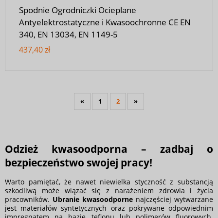
Spodnie Ogrodniczki Ocieplane
Antyelektrostatyczne i Kwasoochronne CE EN
340, EN 13034, EN 1149-5
437,40 zł
«
1
2
»
Odzież kwasoodporna – zadbaj o
bezpieczeństwo swojej pracy!
Warto pamiętać, że nawet niewielka styczność z substancją
szkodliwą może wiązać się z narażeniem zdrowia i życia
pracowników.
Ubranie kwasoodporne
najczęściej wytwarzane
jest materiałów syntetycznych oraz pokrywane odpowiednim
impregnatem na bazie teflonu lub polimerów fluorowych.