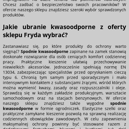
Chcesz zadbać o bezpieczeństwo swoich pracowników? W
ofercie naszego sklepu znajdziesz szeroki wybór sprawdzonych
produktów.
Jakie ubranie kwasoodporne z oferty
sklepu Fryda wybrać?
Zastanawiasz się, po które produkty do ochrony warto
sięgnąć?
Spodnie kwasoodporne
zapinane na zamek stanowią
doskonałe rozwiązanie dla osób ceniących komfort codziennej
pracy. Praktyczne kieszenie ułatwią przechowywanie
niewielkich akcesoriów. Jednocześnie spełniają normę EN
13034, zabezpieczając specjalistów przed opryskaniem cieczą
typu 6. Chronią tym samym przed sporadycznym i mało
intensywnym kontaktem z substancjami żrącymi, wśród których
można wymienić kwasy, zasady oraz rozpuszczalniki i oleje.
Sprawdzą się w każdym zakładzie produkcyjnym, warsztacie
samochodowym oraz na stacjach benzynowych. W ofercie
naszego sklepu znajdziesz także wygodne
spodnie
kwasoodporne
w formie ogrodniczek. Elastyczne szelki oraz
praktyczne zamykane kieszenie pozwolą na sprawną realizację
codziennych obowiązków zawodowych. W celu zapewnienia
maksymalnej ochrony powinny być stosowane razem z