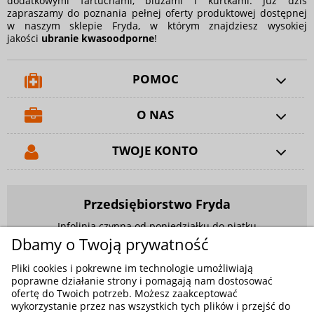
dodatkowymi fartuchami, bluzami i kurtkami. Już dziś
zapraszamy do poznania pełnej oferty produktowej dostępnej
w naszym sklepie Fryda, w którym znajdziesz wysokiej
jakości
ubranie kwasoodporne
!
POMOC
O NAS
TWOJE KONTO
Przedsiębiorstwo Fryda
Infolinia czynna od poniedziałku do piątku
w godzinach 9.00 - 17.00
Dbamy o Twoją prywatność
881 703 704
Pliki cookies i pokrewne im technologie umożliwiają
poprawne działanie strony i pomagają nam dostosować
E-mail:
sklep@fryda.com.pl
ofertę do Twoich potrzeb. Możesz zaakceptować
wykorzystanie przez nas wszystkich tych plików i przejść do