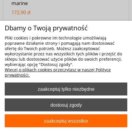
marine
172,90 zł
Dbamy o Twoją prywatność
Pliki cookies i pokrewne im technologie umożliwiają
poprawne działanie strony i pomagają nam dostosować
ofertę do Twoich potrzeb. Możesz zaakceptować
wykorzystanie przez nas wszystkich tych plików i przejść do
sklepu lub dostosować użycie plików do swoich preferencji,
wybierając opcję "Dostosuj zgody".
Więcej o plikach cookies przeczytasz w naszej Polityce
prywatności.
zaakceptuj tylko niezbędne
dostosuj zgody
zaakceptuj wszystkie
Kod produktu:
2-507V-378-3074