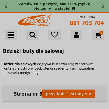
Zamówienie powyżej 400 zł? Wysyłkę
bierzemy na siebie! 🚚
INFOLINIA
881 703 704
Odzież i buty dla salowej
Odzież dla salowych
odgrywa kluczową rolę w szerokim
kontekście ochrony osobistej oraz identyfikacji wizualnej
personelu medycznego.
Strona nr
3
przejdź do 1. strony ᯓ➤