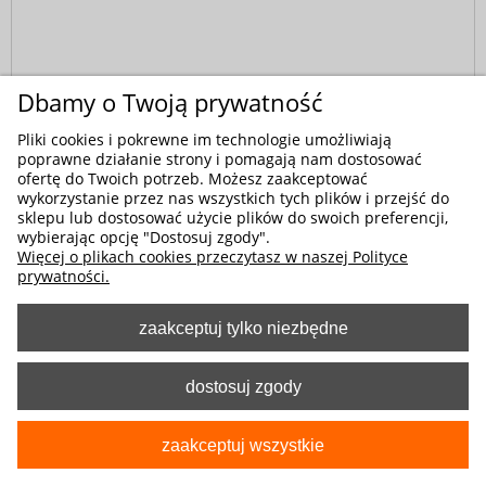
Dbamy o Twoją prywatność
Pliki cookies i pokrewne im technologie umożliwiają
poprawne działanie strony i pomagają nam dostosować
ofertę do Twoich potrzeb. Możesz zaakceptować
wykorzystanie przez nas wszystkich tych plików i przejść do
sklepu lub dostosować użycie plików do swoich preferencji,
wybierając opcję "Dostosuj zgody".
Więcej o plikach cookies przeczytasz w naszej Polityce
prywatności.
zaakceptuj tylko niezbędne
Kod produktu:
9-2003-004-3051
Obuwie zawodowe piankowe antypoślizgowe
dostosuj zgody
PRIMA CLOG - kolor miętowy
109,00 zł
zaakceptuj wszystkie