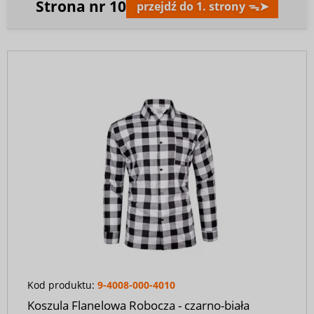
Strona nr
10
przejdź do 1. strony ᯓ➤
Kod produktu:
9-4008-000-4010
Koszula Flanelowa Robocza - czarno-biała