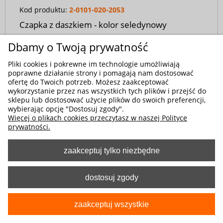
Kod produktu:
2-0101-020-2053
Czapka z daszkiem - kolor seledynowy
46,90 zł
Dbamy o Twoją prywatność
Pliki cookies i pokrewne im technologie umożliwiają
poprawne działanie strony i pomagają nam dostosować
ofertę do Twoich potrzeb. Możesz zaakceptować
wykorzystanie przez nas wszystkich tych plików i przejść do
sklepu lub dostosować użycie plików do swoich preferencji,
wybierając opcję "Dostosuj zgody".
Więcej o plikach cookies przeczytasz w naszej Polityce
prywatności.
zaakceptuj tylko niezbędne
dostosuj zgody
zaakceptuj wszystkie