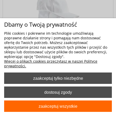
Dbamy o Twoją prywatność
Pliki cookies i pokrewne im technologie umożliwiają
poprawne działanie strony i pomagają nam dostosować
ofertę do Twoich potrzeb. Możesz zaakceptować
wykorzystanie przez nas wszystkich tych plików i przejść do
sklepu lub dostosować użycie plików do swoich preferencji,
Kod produktu:
2-0133-010-1080
wybierając opcję "Dostosuj zgody".
Biała czapka robocza z daszkiem i siatką na
Więcej o plikach cookies przeczytasz w naszej Polityce
włosy
prywatności.
53,80 zł
zaakceptuj tylko niezbędne
dostosuj zgody
zaakceptuj wszystkie