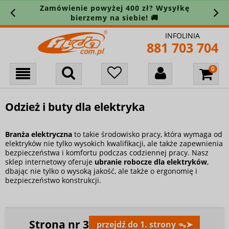
Zamówienie powyżej 400 zł? Wysyłkę
bierzemy na siebie! 🚚
INFOLINIA
881 703 704
Odzież i buty dla elektryka
Branża elektryczna
to takie środowisko pracy, która wymaga od
elektryków nie tylko wysokich kwalifikacji, ale także zapewnienia
bezpieczeństwa i komfortu podczas codziennej pracy. Nasz
sklep internetowy oferuje
ubranie robocze dla elektryków
,
dbając nie tylko o wysoką jakość, ale także o ergonomię i
bezpieczeństwo konstrukcji.
Strona nr
3
przejdź do 1. strony ᯓ➤