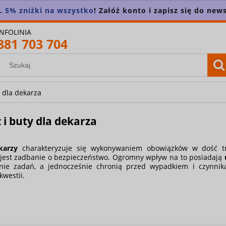
n.
5% zniżki na wszystko
! Załóż konto i zapisz się do news
INFOLINIA
881 703 704
y dla dekarza
 i buty dla dekarza
karzy
charakteryzuje się wykonywaniem obowiązków w dość t
jest zadbanie o bezpieczeństwo. Ogromny wpływ na to posiadają
u
anie zadań, a jednocześnie chronią przed wypadkiem i czynni
kwestii.