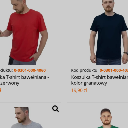
oduktu:
0-0301-000-4060
Kod produktu:
0-0301-000-40
ka T-shirt bawełniana -
Koszulka T-shirt bawełnia
czerwony
kolor granatowy
ł
19,90 zł