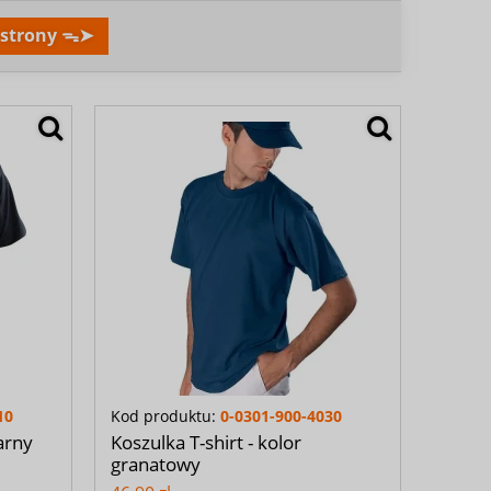
. strony ᯓ➤
10
Kod produktu:
0-0301-900-4030
zarny
Koszulka T-shirt - kolor
granatowy