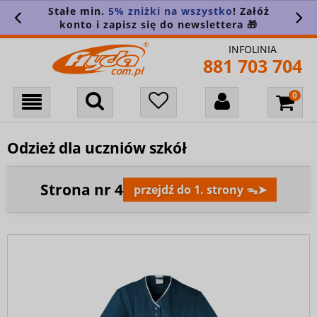
Stałe min.
5% zniżki na wszystko
! Załóż
konto i zapisz się do newslettera 🎁
INFOLINIA
881 703 704
Odzież dla uczniów szkół
Strona nr
4
przejdź do 1. strony ᯓ➤