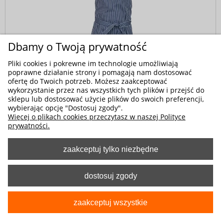
Dbamy o Twoją prywatność
Pliki cookies i pokrewne im technologie umożliwiają
poprawne działanie strony i pomagają nam dostosować
ofertę do Twoich potrzeb. Możesz zaakceptować
wykorzystanie przez nas wszystkich tych plików i przejść do
sklepu lub dostosować użycie plików do swoich preferencji,
Kod produktu:
2-4454-331-6030
wybierając opcję "Dostosuj zgody".
Więcej o plikach cookies przeczytasz w naszej Polityce
Fartuch kelnerski przedni w granatowo białe
prywatności.
paski
49,00 zł
zaakceptuj tylko niezbędne
dostosuj zgody
zaakceptuj wszystkie