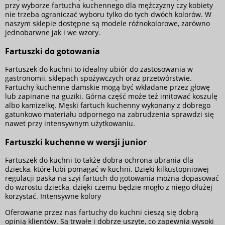
przy wyborze fartucha kuchennego dla mężczyzny czy kobiety
nie trzeba ograniczać wyboru tylko do tych dwóch kolorów. W
naszym sklepie dostępne są modele różnokolorowe, zarówno
jednobarwne jak i we wzory.
Fartuszki do gotowania
Fartuszek do kuchni to idealny ubiór do zastosowania w
gastronomii, sklepach spożywczych oraz przetwórstwie.
Fartuchy kuchenne damskie mogą być wkładane przez głowę
lub zapinane na guziki. Górna część może też imitować koszulę
albo kamizelkę. Męski fartuch kuchenny wykonany z dobrego
gatunkowo materiału odpornego na zabrudzenia sprawdzi się
nawet przy intensywnym użytkowaniu.
Fartuszki kuchenne w wersji junior
Fartuszek do kuchni to także dobra ochrona ubrania dla
dziecka, które lubi pomagać w kuchni. Dzięki kilkustopniowej
regulacji paska na szyi fartuch do gotowania można dopasować
do wzrostu dziecka, dzięki czemu będzie mogło z niego dłużej
korzystać. Intensywne kolory
Oferowane przez nas fartuchy do kuchni cieszą się dobrą
opinią klientów. Są trwałe i dobrze uszyte, co zapewnia wysoki