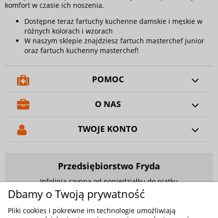
komfort w czasie ich noszenia.
Dostępne teraz
fartuchy kuchenne damskie
i męskie w
różnych kolorach i wzorach
W naszym sklepie znajdziesz
fartuch masterchef junior
oraz
fartuch kuchenny masterchef
!
POMOC
O NAS
TWOJE KONTO
Przedsiębiorstwo Fryda
Infolinia czynna od poniedziałku do piątku
w godzinach 9.00 - 17.00
Dbamy o Twoją prywatność
881 703 704
Pliki cookies i pokrewne im technologie umożliwiają