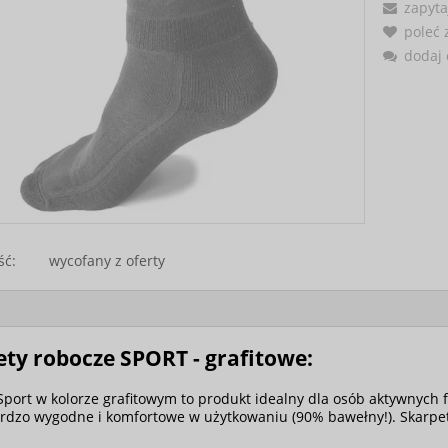
zapyta
poleć
dodaj 
ść:
wycofany z oferty
ty robocze SPORT - grafitowe:
Sport w kolorze grafitowym to produkt idealny dla osób aktywnych f
ardzo wygodne i komfortowe w użytkowaniu (90% bawełny!). Skarpet