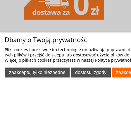
Dbamy o Twoją prywatność
Pliki cookies i pokrewne im technologie umożliwiają poprawne 
tych plików i przejść do sklepu lub dostosować użycie plików do 
Więcej o plikach cookies przeczytasz w naszej Polityce prywatnoś
zaakceptuj tylko niezbędne
dostosuj zgody
zaakce
POMOC
O NA
Poradnik Klienta
O firmie
Regulaminy
Blog
Polityka prywatności
Oferta