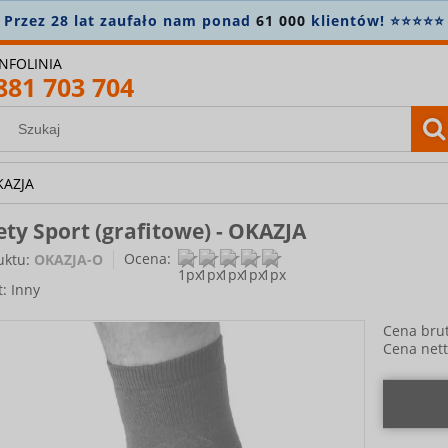
INFOLINIA
881 703 704
OKAZJA
ty Sport (grafitowe) - OKAZJA
Ocena:
uktu:
OKAZJA-O
t:
Inny
Cena brut
Cena nett