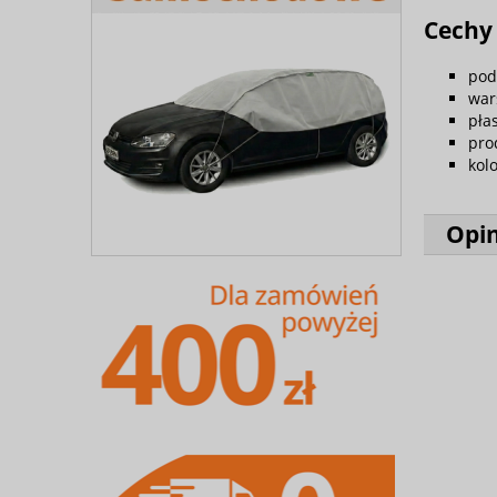
Cechy 
pod
war
pła
pro
kol
Opin