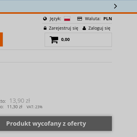
Stałe min.
5% zniżki na wszys
Język:
Waluta:
PLN
Zarejestruj się
Zaloguj się
0,00
13,90 zł
to:
o:
11,30 zł
VAT:
23%
Produkt wycofany z oferty