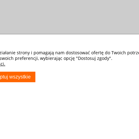
działanie strony i pomagają nam dostosować ofertę do Twoich potr
swoich preferencji, wybierając opcję "Dostosuj zgody".
ci.
ptuj wszystkie
S
TWOJE KONTO
Poradnik Klienta
Twoje zamówienia
Przechowalnia