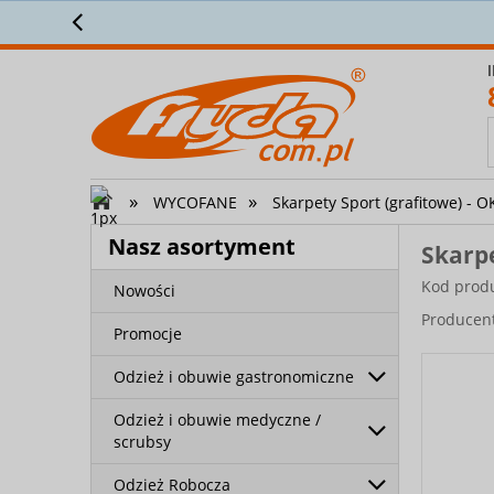
o nam ponad
61 000
klientów! ⭐⭐⭐⭐⭐
»
»
WYCOFANE
Skarpety Sport (grafitowe) - 
Nasz asortyment
Skarpe
Kod prod
Nowości
Producen
Promocje
Odzież i obuwie gastronomiczne
Odzież i obuwie medyczne /
scrubsy
Odzież Robocza