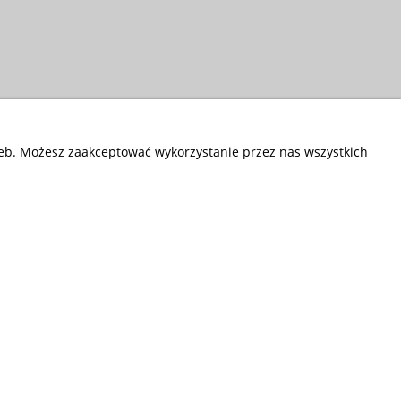
zeb. Możesz zaakceptować wykorzystanie przez nas wszystkich
Przedsiębiorstwo Fryda
Infolinia czynna od poniedziałku do piątku
w godzinach 9.00 - 17.00
881 703 704