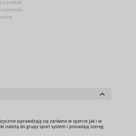
j o produkt
 znajomemu
opinię
izycznie (sprawdzają się zarówno w sporcie jak i w
ki należą do grupy sport system i posiadają szereg