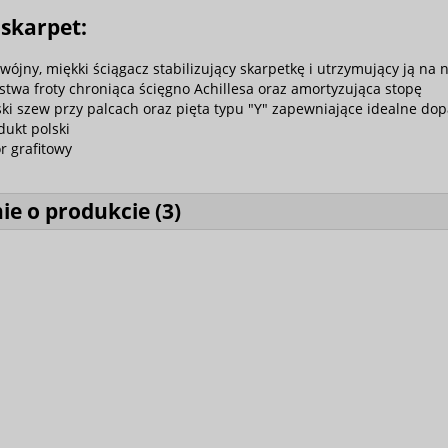
skarpet:
wójny, miękki ściągacz stabilizujący skarpetkę i utrzymujący ją na 
stwa froty chroniąca ścięgno Achillesa oraz amortyzująca stopę
ski szew przy palcach oraz pięta typu "Y" zapewniające idealne do
dukt polski
or grafitowy
ie o produkcie (
3
)