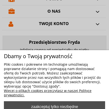
O NAS
TWOJE KONTO
Przedsiębiorstwo Fryda
Infolinia czynna od poniedziałku do piątku
w godzinach 9.00 - 17.00
Dbamy o Twoją prywatność
881 703 704
Pliki cookies i pokrewne im technologie umożliwiają
poprawne działanie strony i pomagają nam dostosować
E-mail:
sklep@fryda.com.pl
ofertę do Twoich potrzeb. Możesz zaakceptować
wykorzystanie przez nas wszystkich tych plików i przejść do
Sklepy stacjonarne:
sklepu lub dostosować użycie plików do swoich preferencji,
wybierając opcję "Dostosuj zgody".
ul. Składowa 26, 34-400 Nowy Targ
Więcej o plikach cookies przeczytasz w naszej Polityce
ul. Żywiecka 91, 43-300 Bielsko-Biała
prywatności.
zaakceptuj tylko niezbędne