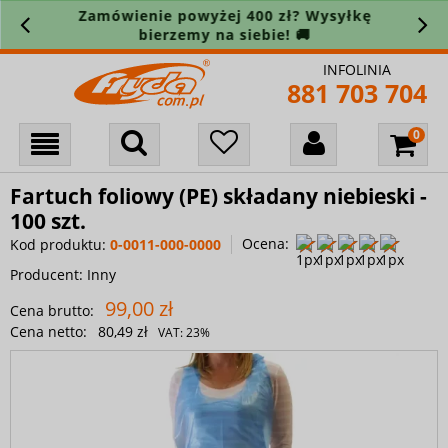
Zamówienie powyżej 400 zł? Wysyłkę
bierzemy na siebie! 🚚
INFOLINIA
881 703 704
Fartuch foliowy (PE) składany niebieski -
100 szt.
Ocena:
Kod produktu:
0-0011-000-0000
Producent:
Inny
99,00 zł
Cena brutto:
Cena netto:
80,49 zł
VAT:
23%