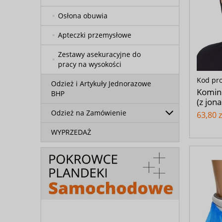
Osłona obuwia
Apteczki przemysłowe
Zestawy asekuracyjne do
pracy na wysokości
Kod pr
Odzież i Artykuły Jednorazowe
Komin
BHP
(z jon
Odzież na Zamówienie
63,80 z
WYPRZEDAŻ