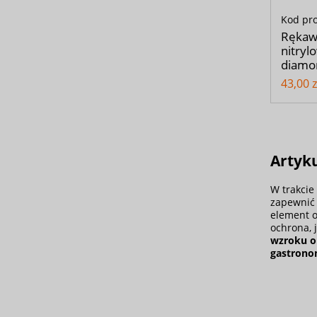
Kod pr
Rękaw
nitryl
diamo
43,00 z
Artyk
W trakcie
zapewnić 
element 
ochrona, 
wzroku
o
gastrono