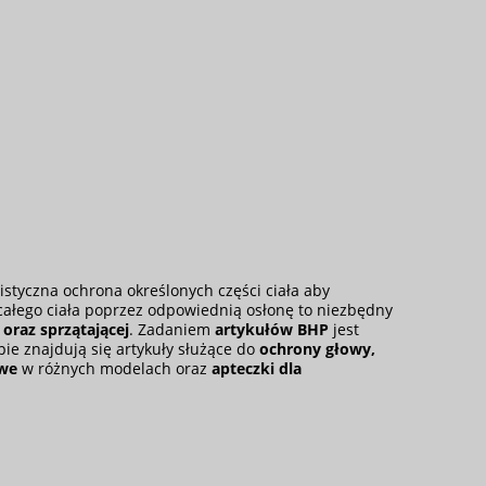
styczna ochrona określonych części ciała aby
 całego ciała poprzez odpowiednią osłonę to niezbędny
oraz sprzątającej
. Zadaniem
artykułów BHP
jest
ie znajdują się artykuły służące do
ochrony głowy
,
owe
w różnych modelach oraz
apteczki dla