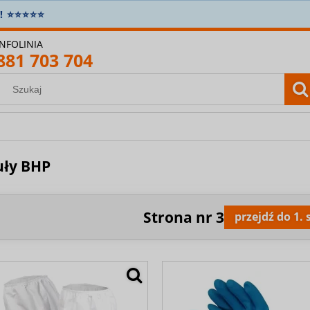
n.
5% zniżki na wszystko
! Załóż konto i zapisz się do news
INFOLINIA
881 703 704
uły BHP
Strona nr
3
przejdź do 1.