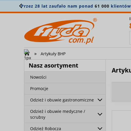
Stałe mi
»
Artykuły BHP
Nasz asortyment
Artyk
Nowości
Promocje
Odzież i obuwie gastronomiczne
Odzież i obuwie medyczne /
scrubsy
Odzież Robocza