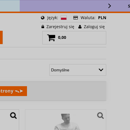
lettera 🎁
Język:
Waluta:
PLN
Zarejestruj się
Zaloguj się
0,00
 strony ᯓ➤