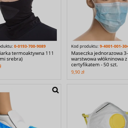
oduktu:
0-0193-700-9089
Kod produktu:
9-4001-001-30
iarka termoaktywna 111
Maseczka jednorazowa 3-
ami srebra)
warstwowa włókninowa z
certyfikatem - 50 szt.
ł
9,90 zł