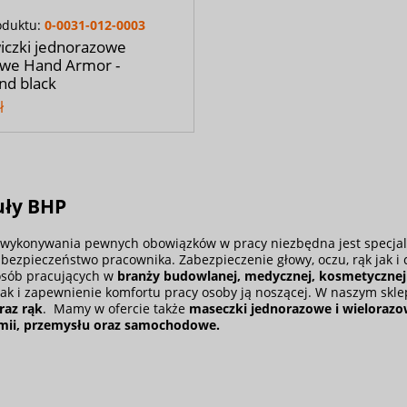
oduktu:
0-0031-012-0003
iczki jednorazowe
owe Hand Armor -
nd black
ł
uły BHP
 wykonywania pewnych obowiązków w pracy niezbędna jest specjali
bezpieczeństwo pracownika. Zabezpieczenie głowy, oczu, rąk jak i
osób pracujących w
branży budowlanej, medycznej, kosmetycznej 
jak i zapewnienie komfortu pracy osoby ją noszącej. W naszym sklep
raz
rąk
. Mamy w ofercie także
maseczki jednorazowe i wieloraz
mii, przemysłu oraz samochodowe.