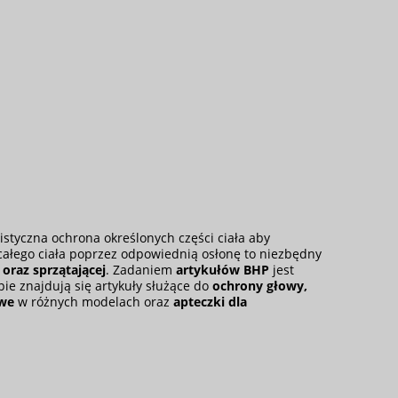
styczna ochrona określonych części ciała aby
 całego ciała poprzez odpowiednią osłonę to niezbędny
oraz sprzątającej
. Zadaniem
artykułów BHP
jest
ie znajdują się artykuły służące do
ochrony głowy
,
owe
w różnych modelach oraz
apteczki dla