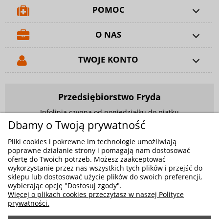
POMOC
O NAS
TWOJE KONTO
Przedsiębiorstwo Fryda
Infolinia czynna od poniedziałku do piątku
w godzinach 9.00 - 17.00
Dbamy o Twoją prywatność
881 703 704
Pliki cookies i pokrewne im technologie umożliwiają
poprawne działanie strony i pomagają nam dostosować
E-mail:
sklep@fryda.com.pl
ofertę do Twoich potrzeb. Możesz zaakceptować
wykorzystanie przez nas wszystkich tych plików i przejść do
Sklepy stacjonarne:
sklepu lub dostosować użycie plików do swoich preferencji,
ul. Składowa 26, 34-400 Nowy Targ
wybierając opcję "Dostosuj zgody".
Więcej o plikach cookies przeczytasz w naszej Polityce
ul. Żywiecka 91, 43-300 Bielsko-Biała
prywatności.